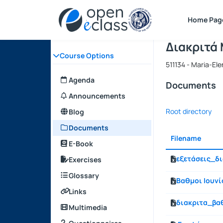
Course : 
Course cod
Αρχική Σελίδα
Home Pag
Διακριτά
Course Options
511134 - Maria-Ele
Agenda
Documents
Announcements
Root directory
Blog
Documents
Filename
E-Book
εξετάσεις_δι
Exercises
Glossary
Βαθμοι Ιουνί
Links
διακριτα_βαθ
Multimedia