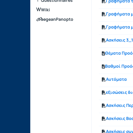
Questionnaires
Γραφήματα 
Wiki
Γραφήματα μ
aegeanPanopto
Γραφήματα μ
Ασκήσεις 3_
Θέματα Προ
Βαθμοί Προό
Αυτόματα
εξισώσεις δ
Ασκήσεις Πε
Ασκήσεις Bo
Ασκήσεις συ