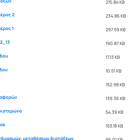
τόξων
215.84 KB
έρος 2
234.86 KB
έρος 1
297.59 KB
12_13
190.87 KB
όδου
17.13 KB
δου
10.51 KB
152.98 KB
ιαφορών
139.36 KB
ριστερώνα
54.39 KB
ole
153.18 KB
νδυασμών, μεταθέσεων,διατάξεων
95.01 KB