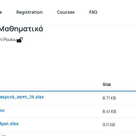
Διακριτά Μαθηματικά
e : 511134
Διακριτά Μαθηματικά
Documents
e
Registration
Courses
FAQ
 Μαθηματικά
ni Poulou
Size
ακριτά_σεπτ_14.xlsx
8.71 KB
ου
8.41 KB
μοί.xlsx
9.11 KB