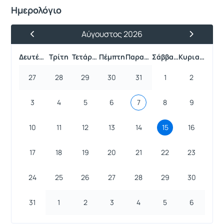
Ημερολόγιο
Αύγουστος 2026
Προηγούμενος Μήνας
Επόμενος 
Δευτέρα
Τρίτη
Τετάρτη
Πέμπτη
Παρασκευή
Σάββατο
Κυριακή
27
28
29
30
31
1
2
3
4
5
6
7
8
9
10
11
12
13
14
15
16
17
18
19
20
21
22
23
24
25
26
27
28
29
30
31
1
2
3
4
5
6