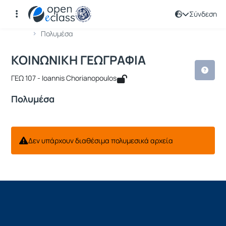
Σύνδεση
Μάθημα : ΚΟΙΝΩΝΙΚΗ ΓΕΩΓΡΑΦΙΑ
Κωδικός : GEO129
Αρχική Σελίδα
ΚΟΙΝΩΝΙΚΗ ΓΕΩΓΡΑΦΙΑ
Πολυμέσα
ΚΟΙΝΩΝΙΚΗ ΓΕΩΓΡΑΦΙΑ
ΓΕΩ 107 - Ioannis Chorianopoulos
Πολυμέσα
Δεν υπάρχουν διαθέσιμα πολυμεσικά αρχεία