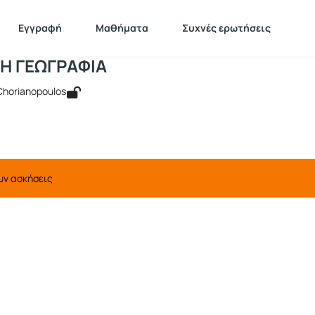
ΚΟΙΝΩΝΙΚΗ ΓΕΩΓΡΑΦΙΑ
 GEO129
ΚΟΙΝΩΝΙΚΗ ΓΕΩΓΡΑΦΙΑ
Ασκήσεις
Εγγραφή
Μαθήματα
Συχνές ερωτήσεις
Η ΓΕΩΓΡΑΦΙΑ
 Chorianopoulos
υν ασκήσεις