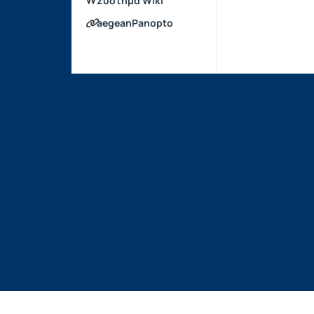
Σύστημα Wiki
aegeanPanopto