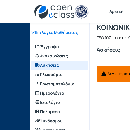
Μάθημα : 
Κωδικός :
Αρχική Σελίδα
Αρχική
ΚΟΙΝΩΝΙΚ
Επιλογές Μαθήματος
ΓΕΩ 107 - Ioannis
Έγγραφα
Ασκήσεις
Ανακοινώσεις
Ασκήσεις
Δεν υπάρχο
Γλωσσάριο
Ερωτηματολόγια
Ημερολόγιο
Ιστολόγιο
Πολυμέσα
Σύνδεσμοι