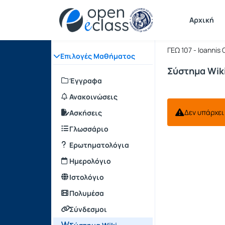
Μάθημα : 
Κωδικός :
Αρχική
ΚΟΙΝΩΝΙΚ
ΓΕΩ 107 - Ioannis
Επιλογές Μαθήματος
Σύστημα Wik
Έγγραφα
Ανακοινώσεις
Δεν υπάρχει 
Ασκήσεις
Γλωσσάριο
Ερωτηματολόγια
Ημερολόγιο
Ιστολόγιο
Πολυμέσα
Σύνδεσμοι