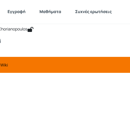
ΚΟΙΝΩΝΙΚΗ ΓΕΩΓΡΑΦΙΑ
 GEO129
Εγγραφή
Μαθήματα
Συχνές ερωτήσεις
Η ΓΕΩΓΡΑΦΙΑ
 Chorianopoulos
i
Wiki