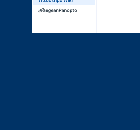
Σύστημα Wiki
aegeanPanopto