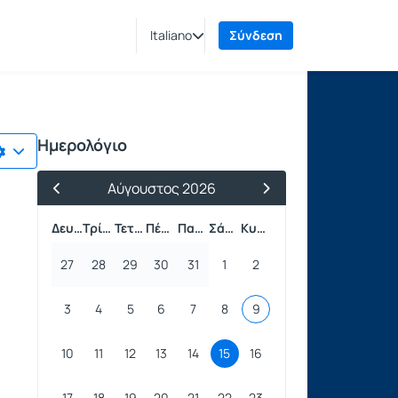
Italiano
Σύνδεση
Ημερολόγιο
Αύγουστος 2026
Προηγούμενος Μήνας
Επόμενος Μήνας
Δευτέρα
Τρίτη
Τετάρτη
Πέμπτη
Παρασκευή
Σάββατο
Κυριακή
27
28
29
30
31
1
2
3
4
5
6
7
8
9
10
11
12
13
14
15
16
17
18
19
20
21
22
23