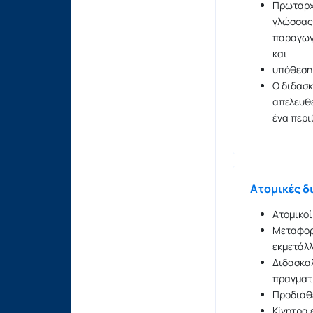
Πρωταρχι
γλώσσας 
παραγωγ
και
υπόθεση 
Ο διδασκ
απελευθε
ένα περι
Ατομικές δι
Ατομικοί
Μεταφορά
εκμετάλλ
Διδασκαλ
πραγματι
Προδιάθε
Κίνητρα 