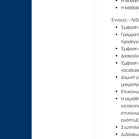
Η Φυσικ
Η Μέθοδ
Έννοιες - Λέξ
Έμφαση σ
Γραμματ
προσέγγ
Έμφαση 
Δασκαλο
Έμφαση σ
vocabula
Δομική γ
μακροπρό
Επικοινω
Η εκμάθη
κατάκτη
επικοινω
ανάπτυξ
Σιωπηλό
Διδάσκω