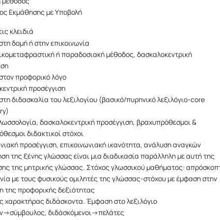
ή μέθοδος
ος Εκμάθησης με Υποβολή
εις κλειδιά
τη δομή ή στην επικοινωνία
ικομεταφραστική ή παραδοσιακή μέθοδος, δασκαλοκεντρική
ιση
στον προφορικό λόγο
κεντρική προσέγγιση
τη διδασκαλία του λεξιλογίου (βασικό/πυρηνικό λεξιλόγιο-core
ry)
λωσσολογία, δασκαλοκεντρική προσέγγιση, βραχυπρόθεσμοι &
θεσμοι διδακτικοί στόχοι
νιακή προσέγγιση, επικοινωνιακή ικανότητα, ανάλυση αναγκών
ση της ξένης γλώσσας είναι μια διαδικασία παράλληλη με αυτή της
σης της μητρικής γλώσσας. Στόχος γλωσσικού μαθήματος: απρόσκοπ
νία με τους φυσικούς ομιλητές της γλώσσας-στόχου με έμφαση στην
η της προφορικής δεξιότητας
ς χαρακτήρας διδάσκοντα. Έμφαση στο λεξιλόγιο
ν→σύμβουλος, διδάσκόμενοι→πελάτες