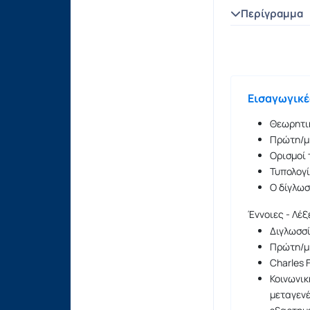
Περίγραμμα
Εισαγωγικέ
Θεωρητι
Πρώτη/μη
Ορισμοί 
Τυπολογί
Ο δίγλωσ
Έννοιες - Λέξ
Διγλωσσί
Πρώτη/μη
Charles 
Κοινωνικ
μεταγενέ