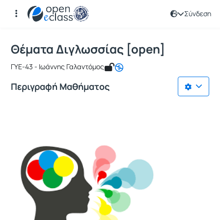
Σύνδεση
Μάθημα : Θέματα Διγλωσσίας [open]
Κωδικός : TMS144
Αρχική Σελίδα
Θέματα Διγλωσσίας [open]
Θέματα Διγλωσσίας [open]
ΓΥΕ-43 - Ιωάννης Γαλαντόμος
Περιγραφή Μαθήματος