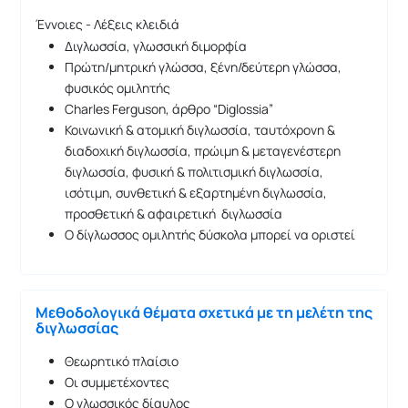
Έννοιες - Λέξεις κλειδιά
Διγλωσσία, γλωσσική διμορφία
Πρώτη/μητρική γλώσσα, ξένη/δεύτερη γλώσσα,
φυσικός ομιλητής
Charles Ferguson, άρθρο “Diglossia”
Κοινωνική & ατομική διγλωσσία, ταυτόχρονη &
διαδοχική διγλωσσία, πρώιμη & μεταγενέστερη
διγλωσσία, φυσική & πολιτισμική διγλωσσία,
ισότιμη, συνθετική & εξαρτημένη διγλωσσία,
προσθετική & αφαιρετική διγλωσσία
Ο δίγλωσσος ομιλητής δύσκολα μπορεί να οριστεί
Μεθοδολογικά θέματα σχετικά με τη μελέτη της
διγλωσσίας
Θεωρητικό πλαίσιο
Οι συμμετέχοντες
Ο γλωσσικός δίαυλος