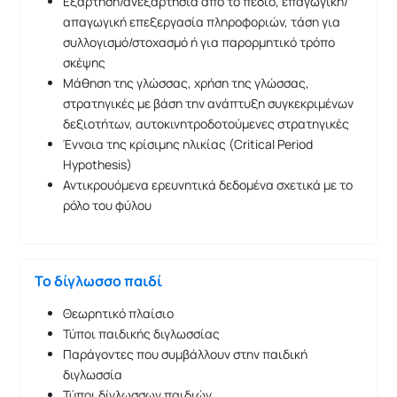
Εξάρτηση/ανεξαρτησία από το πεδίο, επαγωγική/
απαγωγική επεξεργασία πληροφοριών, τάση για
συλλογισμό/στοχασμό ή για παρορμητικό τρόπο
σκέψης
Μάθηση της γλώσσας, χρήση της γλώσσας,
στρατηγικές με βάση την ανάπτυξη συγκεκριμένων
δεξιοτήτων, αυτοκινητροδοτούμενες στρατηγικές
Έννοια της κρίσιμης ηλικίας (Critical Period
Hypothesis)
Αντικρουόμενα ερευνητικά δεδομένα σχετικά με το
ρόλο του φύλου
Το δίγλωσσο παιδί
Θεωρητικό πλαίσιο
Τύποι παιδικής διγλωσσίας
Παράγοντες που συμβάλλουν στην παιδική
διγλωσσία
Τύποι δίγλωσσων παιδιών