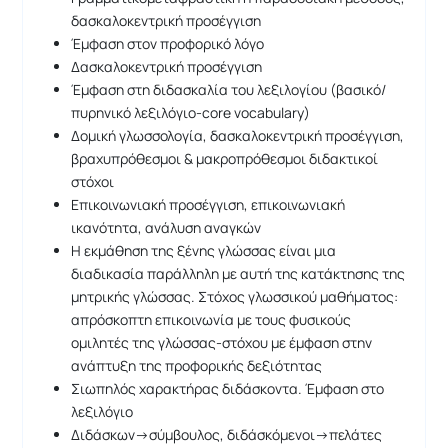
δασκαλοκεντρική προσέγγιση
Έμφαση στον προφορικό λόγο
Δασκαλοκεντρική προσέγγιση
Έμφαση στη διδασκαλία του λεξιλογίου (βασικό/
πυρηνικό λεξιλόγιο-core vocabulary)
Δομική γλωσσολογία, δασκαλοκεντρική προσέγγιση,
βραχυπρόθεσμοι & μακροπρόθεσμοι διδακτικοί
στόχοι
Επικοινωνιακή προσέγγιση, επικοινωνιακή
ικανότητα, ανάλυση αναγκών
Η εκμάθηση της ξένης γλώσσας είναι μια
διαδικασία παράλληλη με αυτή της κατάκτησης της
μητρικής γλώσσας. Στόχος γλωσσικού μαθήματος:
απρόσκοπτη επικοινωνία με τους φυσικούς
ομιλητές της γλώσσας-στόχου με έμφαση στην
ανάπτυξη της προφορικής δεξιότητας
Σιωπηλός χαρακτήρας διδάσκοντα. Έμφαση στο
λεξιλόγιο
Διδάσκων→σύμβουλος, διδάσκόμενοι→πελάτες