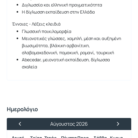
Διγλωσσία και ελληνική πραγματικότητα
Η δίγλωσση εκπαίδευση στην Ελλάδα
Έννοιες - Λέξεις κλειδιά
Γλωσσική ποικιλομορφία
Μειονοτικές γλώσσες, χαμηλή, μέση και αυξημένη
βιωσιμότητα, βλάχικη αρβανίτικη,
σλαβομακεδονική, πομακική, ρομανί, τουρκική
Abecedar, μειονοτική εκπαίδευση, δίγλωσσα
σχολεία
Ημερολόγιο
Αύγουστος 2026
Προηγούμενος Μήνας
Επόμενος 
Δευτέρα
Τρίτη
Τετάρτη
Πέμπτη
Παρασκευή
Σάββατο
Κυριακή