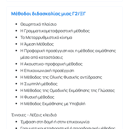
Μέθοδοι διδασκαλίας μιας Γ2/ΞΓ
Θεωρητικό πλαίσιο
Η Γραμματικομεταφραστική μέθοδος
Το Μεταρρυθμιστικό κίνημα
Η Άμεση Μέθοδος
Η Προφορική προσέγγιση και η μέθοδος εκμάθησης
μέσα από καταστάσεις
Η Ακουστικο-προφορική μέθοδος
Η Επικοινωνιακή προσέγγιση
Η Μέθοδος της Ολικής Φυσικής αντίδρασης
Η Σιωπηλή μέθοδος
Η Μέθοδος της Ομαδικής Εκμάθησης της Γλώσσας
Η Φυσική μέθοδος
Η Μέθοδος Εκμάθησης με Υποβολή
Έννοιες - Λέξεις κλειδιά
Έμφαση στη δομή ή στην επικοινωνία
Γραμματικομεταφραστική ή παραδοσιακή μέθοδος,