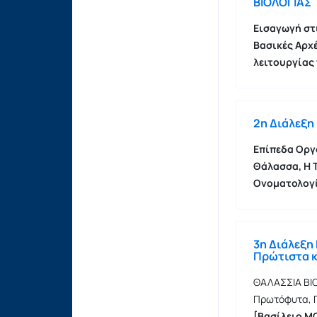
ΒΙΟΛΟΓΙΑΣ
Εισαγωγή στ
Βασικές Αρχ
λειτουργίας
2η Διάλεξ
Επίπεδα Οργ
Θάλασσα, Η 
Ονοματολογ
3η Διάλεξ
Πρώτιστα κ
ΘΑΛΑΣΣΙΑ ΒΙ
Πρωτόφυτα, 
[
Βασίλειο ΜΟ