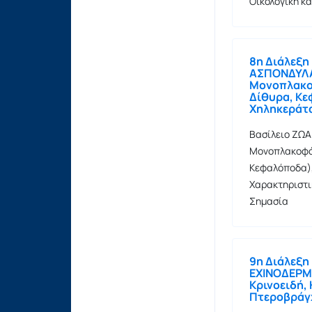
Οικολογική κ
8η Διάλεξη
ΑΣΠΟΝΔΥΛΑ
Μονοπλακο
Δίθυρα, Κε
Χηληκεράτα
Βασίλειο ΖΩ
Μονοπλακοφό
Κεφαλόποδα),
Χαρακτηριστι
Σημασία
9η Διάλεξ
ΕΧΙΝΟΔΕΡΜΑ
Κρινοειδή,
Πτεροβράγ