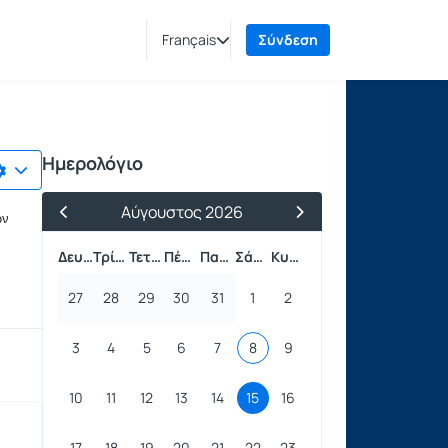
Français
Σύνδεση
Ημερολόγιο
Αύγουστος 2026
ων
Προηγούμενος Μήνας
Επόμενος Μήνας
Δευτέρα
Τρίτη
Τετάρτη
Πέμπτη
Παρασκευή
Σάββατο
Κυριακή
27
28
29
30
31
1
2
3
4
5
6
7
8
9
10
11
12
13
14
15
16
17
18
19
20
21
22
23