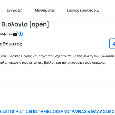
αλάσσια Βιολογία [open]
 MAR129
Θαλάσσια Βιολογία [open]
Εγγραφή
Μαθήματα
Συχνές ερωτήσεις
 Βιολογία [open]
σούμπας
Μαθήματος
άνει βασικές έννοιες και αρχές που σχετίζονται με την μελέτη των θαλασσί
ληλεπιδράσεις τους με το περιβάλλον και την οικονομική τους σημασία.
 ΕΙΣΑΓΩΓΗ ΣΤΙΣ ΕΠΙΣΤΗΜΕΣ ΩΚΕΑΝΟΓΡΑΦΙΑΣ & ΘΑΛΑΣΣΙΑΣ