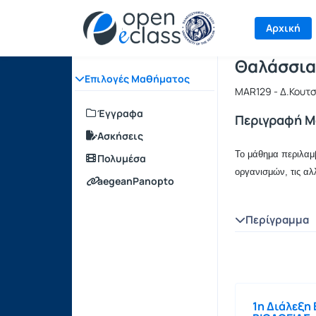
Μάθημα : Θ
Κωδικός :
Αρχική Σελίδα
Αρχική
Θαλάσσια
Επιλογές Μαθήματος
MAR129 - Δ.Κουτ
Έγγραφα
Περιγραφή 
Ασκήσεις
Το μάθημα περιλαμβ
Πολυμέσα
οργανισμών, τις αλ
aegeanPanopto
Περίγραμμα
1η Διάλεξη