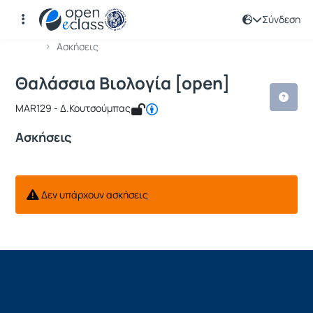
Σύνδεση
Μάθημα : Θαλάσσια Βιολογία [open]
Κωδικός : MAR129
Αρχική Σελίδα
Θαλάσσια Βιολογία [open]
Ασκήσεις
Θαλάσσια Βιολογία [open]
MAR129 - Δ.Κουτσούμπας
Ασκήσεις
Δεν υπάρχουν ασκήσεις