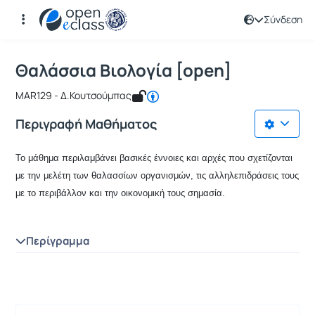
Σύνδεση
Μάθημα : Θαλάσσια Βιολογία [open]
Κωδικός : MAR129
Αρχική Σελίδα
Θαλάσσια Βιολογία [open]
Θαλάσσια Βιολογία [open]
MAR129 - Δ.Κουτσούμπας
Περιγραφή Μαθήματος
Το μάθημα περιλαμβάνει βασικές έννοιες και αρχές που σχετίζονται
με την μελέτη των θαλασσίων οργανισμών, τις αλληλεπιδράσεις τους
με το περιβάλλον και την οικονομική τους σημασία.
Περίγραμμα