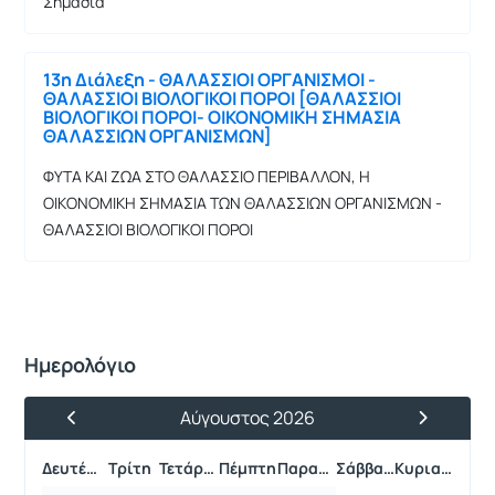
Σημασία
13η Διάλεξη - ΘΑΛΑΣΣΙΟΙ ΟΡΓΑΝΙΣΜΟΙ -
ΘΑΛΑΣΣΙΟΙ ΒΙΟΛΟΓΙΚΟΙ ΠΟΡΟΙ [ΘΑΛΑΣΣΙΟΙ
ΒΙΟΛΟΓΙΚΟΙ ΠΟΡΟΙ- ΟΙΚΟΝΟΜΙΚΗ ΣΗΜΑΣΙΑ
ΘΑΛΑΣΣΙΩΝ ΟΡΓΑΝΙΣΜΩΝ]
ΦΥΤΑ ΚΑΙ ΖΩΑ ΣΤΟ ΘΑΛΑΣΣΙΟ ΠΕΡΙΒΑΛΛΟΝ, Η
ΟΙΚΟΝΟΜΙΚΗ ΣΗΜΑΣΙΑ ΤΩΝ ΘΑΛΑΣΣΙΩΝ ΟΡΓΑΝΙΣΜΩΝ -
ΘΑΛΑΣΣΙΟΙ ΒΙΟΛΟΓΙΚΟΙ ΠΟΡΟΙ
Ημερολόγιο
Αύγουστος 2026
Προηγούμενος Μήνας
Επόμενος 
Δευτέρα
Τρίτη
Τετάρτη
Πέμπτη
Παρασκευή
Σάββατο
Κυριακή