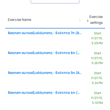
Exercise
Exercise Name
settings
Sele
Άσκηση αυτοαξιολόγησης - Ενότητα 7η (Αποθήκες Δεδομένων)
Start :
11/27/15,
5:29 PM
Άσκηση αυτοαξιολόγησης - Ενότητα 6η (Προχωρημένα Θέματα Εξόρυξης Δεδομένων)
Start :
11/27/15,
5:26 PM
Άσκηση αυτοαξιολόγησης - Ενότητα 5η (Ανακάλυψη Κανόνων Συσχέτισης)
Start :
11/27/15,
5:24 PM
Άσκηση αυτοαξιολόγησης - Ενότητα 4η (Συσταδοποίηση)
Start :
11/27/15,
5:19 PM