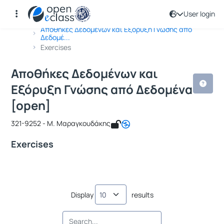
User login
Course : Αποθήκες Δεδομένων και Εξ
Course code : ICSD133
Αρχική Σελίδα
Αποθήκες Δεδομένων και Εξόρυξη Γνώσης από
Δεδομέ...
Exercises
Αποθήκες Δεδομένων και
Εξόρυξη Γνώσης από Δεδομένα
[open]
321-9252 - Μ. Μαραγκουδάκης
Exercises
Display
results