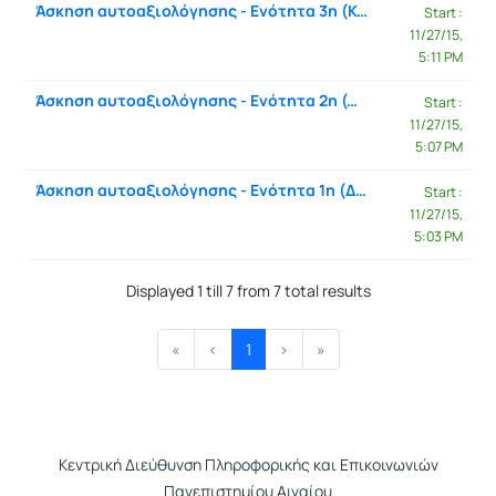
Άσκηση αυτοαξιολόγησης - Ενότητα 3η (Κατηγοριοποίηση)
Start :
11/27/15,
5:11 PM
Άσκηση αυτοαξιολόγησης - Ενότητα 2η (Οπτική εξερεύνηση - Προεπεξεργασία)
Start :
11/27/15,
5:07 PM
Άσκηση αυτοαξιολόγησης - Ενότητα 1η (Δεδομένα)
Start :
11/27/15,
5:03 PM
Displayed 1 till 7 from 7 total results
«
‹
1
›
»
Κεντρική Διεύθυνση Πληροφορικής και Επικοινωνιών
Πανεπιστημίου Αιγαίου