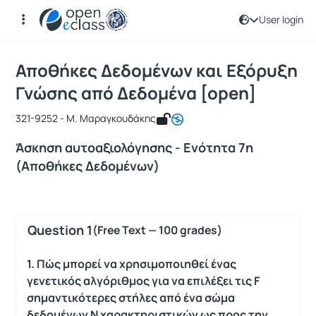
User login
Course : Αποθήκες Δεδομένων και Εξ
Course code : ICSD133
Αποθήκες Δεδομένων και Εξόρυξη
Γνώσης από Δεδομένα [open]
321-9252 - Μ. Μαραγκουδάκης
Άσκηση αυτοαξιολόγησης - Ενότητα 7η
(Αποθήκες Δεδομένων)
Question 1
(Free Text — 100 grades)
1. Πώς μπορεί να χρησιμοποιηθεί ένας
γενετικός αλγόριθμος για να επιλέξει τις F
σημαντικότερες στήλες από ένα σώμα
δεδομένων N χαρακτηριστικών ως προς την