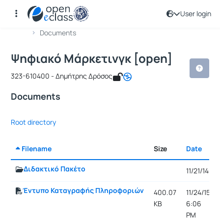
User login
Course : Ψηφιακό Μάρκετινγκ [open]
Course code : ICSD114
Αρχική Σελίδα
Ψηφιακό Μάρκετινγκ [open]
Documents
Ψηφιακό Μάρκετινγκ [open]
323-610400 - Δημήτρης Δρόσος
Documents
Root directory
Filename
Size
Date
Διδακτικό Πακέτο
11/21/14
Έντυπο Καταγραφής Πληροφοριών
400.07
11/24/15,
KB
6:06
PM