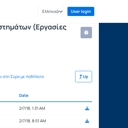
τικών Συστημάτων (Εργασίες Φοιτητών
ents
Ελληνικά
User login
υστημάτων (Εργασίες
ν στη Σύρο με ποδήλατο
Up
Date
Selection settings
2/7/18, 1:31 AM
2/7/18, 8:51 AM