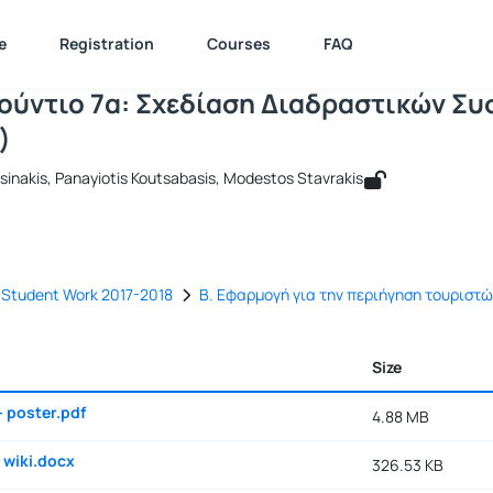
PSD - Στούντιο 7α: Σχεδίαση Διαδρασ
e : 511287
DPSD - Στούντιο 7α: Σχεδίαση Διαδραστικών Συστημ...
Docum
e
Registration
Courses
FAQ
τούντιο 7α: Σχεδίαση Διαδραστικών Σ
)
osinakis, Panayiotis Koutsabasis, Modestos Stavrakis
Student Work 2017-2018
B. Εφαρμογή για την περιήγηση τουριστώ
Size
- poster.pdf
4.88 MB
 wiki.docx
326.53 KB