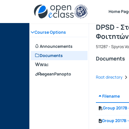
Course : D
Course cod
Αρχική Σελίδα
Home Pag
DPSD - Σ
Course Options
Φοιτητών
Announcements
511287 - Spyros V
Documents
Documents
Wiki
aegeanPanopto
Root directory
Filename
Group 2017B 
Group 2017B -