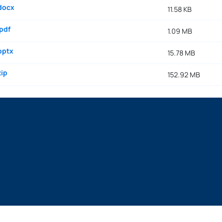
docx
11.58 KB
pdf
1.09 MB
pptx
15.78 MB
zip
152.92 MB