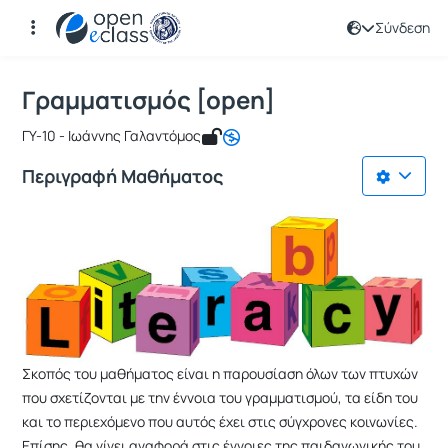
Σύνδεση
Μάθημα : Γραμματισμός [open]
Κωδικός : TMS162
Αρχική Σελίδα
Γραμματισμός [open]
Γραμματισμός [open]
ΓΥ-10 - Ιωάννης Γαλαντόμος
Περιγραφή Μαθήματος
Σκοπός του μαθήματος είναι η παρουσίαση όλων των πτυχών
που σχετίζονται με την έννοια του γραμματισμού, τα είδη του
και το περιεχόμενο που αυτός έχει στις σύγχρονες κοινωνίες.
Επίσης, θα γίνει αναφορά στις έννοιες της παιδαγωγικής του