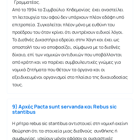
Γραμματέας.
Από το 1994 το Συμβούλιο Κηδεμονίας έχει αναστείλει
τη λειτουργία του αφού δεν υπάρχουν πλέον εδάφη υπό
επιτροπεία. Συγκαλείται πλέον μόνο με ευθύνη του
προέδρου του όταν κρίνει ότι συντρέχουν ειδικοί λόγοι.
Το Διεθνές Δικαστήριο εδρεύει στην Χάγη και έχει ως
αποστολή του να αποφασίζει, σύμφωνα με το διεθνές
δίκαιο, επί των νομικών αντιδικιών που υποβάλλονται
από κράτη και να παρέχει συμβουλευτικές γνώμες για
νομικά ζητήματα που θέτουν τα όργανα και οι
εξειδικευμένοι οργανισμοί στο πλαίσιο της δικαιοδοσίας
τους.
9) Αρχές Pacta sunt servanda και Rebus sic
stantibus
H ρήτρα rebus sic stantibus αντιστοιχεί στη νομική εκείνη
θεώρηση ότι τα στοιχεία μιας διεθνούς συνθήκης ή
συμφωνίας, ισχύουν μόνον εφόσον οι ουσιαστικές