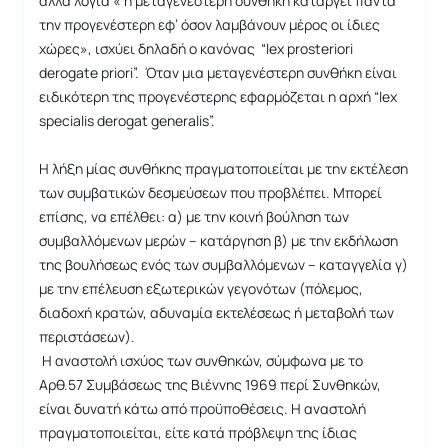
άλλα λόγια « η μεταγενέστερη συνθήκη καταργεί πάντα
την προγενέστερη εφ’ όσον λαμβάνουν μέρος οι ίδιες
χώρες», ισχύει δηλαδή ο κανόνας “lex prosteriori
derogate priori”. Όταν μια μεταγενέστερη συνθήκη είναι
ειδικότερη της προγενέστερης εφαρμόζεται η αρχή “lex
specialis derogat generalis”.
Η λήξη μίας συνθήκης πραγματοποιείται με την εκτέλεση
των συμβατικών δεσμεύσεων που προβλέπει. Μπορεί
επίσης, να επέλθει: α) με την κοινή βούληση των
συμβαλλόμενων μερών – κατάργηση β) με την εκδήλωση
της βουλήσεως ενός των συμβαλλόμενων – καταγγελία γ)
με την επέλευση εξωτερικών γεγονότων (πόλεμος,
διαδοχή κρατών, αδυναμία εκτελέσεως ή μεταβολή των
περιστάσεων).
Η αναστολή ισχύος των συνθηκών, σύμφωνα με το
Αρθ.57 Συμβάσεως της Βιέννης 1969 περί Συνθηκών,
είναι δυνατή κάτω από προϋποθέσεις. Η αναστολή
πραγματοποιείται, είτε κατά πρόβλεψη της ίδιας