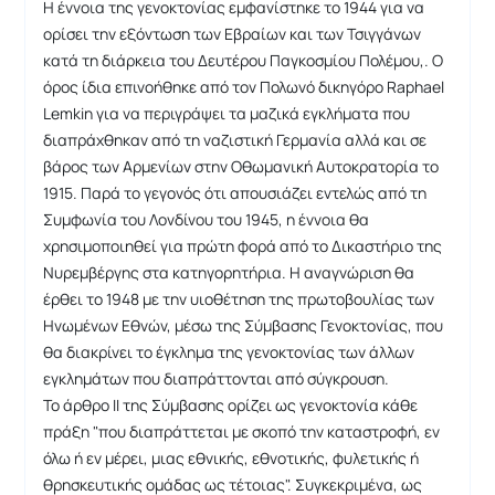
Η έννοια της γενοκτονίας εμφανίστηκε το 1944 για να
ορίσει την εξόντωση των Εβραίων και των Τσιγγάνων
κατά τη διάρκεια του Δευτέρου Παγκοσμίου Πολέμου,. Ο
όρος ίδια επινοήθηκε από τον Πολωνό δικηγόρο Raphael
Lemkin για να περιγράψει τα μαζικά εγκλήματα που
διαπράχθηκαν από τη ναζιστική Γερμανία αλλά και σε
βάρος των Αρμενίων στην Οθωμανική Αυτοκρατορία το
1915. Παρά το γεγονός ότι απουσιάζει εντελώς από τη
Συμφωνία του Λονδίνου του 1945, η έννοια θα
χρησιμοποιηθεί για πρώτη φορά από το Δικαστήριο της
Νυρεμβέργης στα κατηγορητήρια. Η αναγνώριση θα
έρθει το 1948 με την υιοθέτηση της πρωτοβουλίας των
Ηνωμένων Εθνών, μέσω της Σύμβασης Γενοκτονίας, που
θα διακρίνει το έγκλημα της γενοκτονίας των άλλων
εγκλημάτων που διαπράττονται από σύγκρουση.
Το άρθρο ΙΙ της Σύμβασης ορίζει ως γενοκτονία κάθε
πράξη "που διαπράττεται με σκοπό την καταστροφή, εν
όλω ή εν μέρει, μιας εθνικής, εθνοτικής, φυλετικής ή
θρησκευτικής ομάδας ως τέτοιας". Συγκεκριμένα, ως