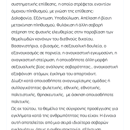
συστηματικής επίθεσης, η οποία στρέφεται εναντίον
άμαχου πληθυσμού, με γνώση της επίθεσης:
Δολοφονία, Εξόντωση, Υποδούλωση, Απέλαση ή βίαιη
μετακίνηση πληθυσμού, Φυλάκιση ή άλλη σοβαρή
στέρηση της φυσικής ελευθερίας στην παραβίαση των
θεμελιωδών κανόνων του διεθνούς δικαίου,
Βασανιστήρια, ο βιασμός, η σεξουαλική δουλεία, ο
εξαναγκασμός σε πορνεία, η αναγκαστική εγκυμοσύνη, η
αναγκαστική στείρωση, ή οποιαδήποτε άλλη μορφή
σεξουαλικής βίας ανάλογης σοβαρότητας., αναγκαστική
εξαφάνιση ατόμων, έγκλημα του απαρτχάιντ.
Δίωξη κατά οποιασδήποτε αναγνωρίσιμης ομάδας ή
συλλογικότητας φυλετικής, εθνικής, εθνοτικής,
πολιτιστικής, θρησκευτικής, με άσκηση οποιασδήποτε
πολιτικής.
Ως εκ τούτου, το θεμέλιο της σύγχρονης προσέγγισης για
εγκλήματα κατά της ανθρωπότητας που είχαν. Η έννοια
αυτή αποτελείται από μια σειρά ιδιαίτερα σοβαρών
εγκλημάτων, όπως η ανθρωποκτονία, εξόντωση,