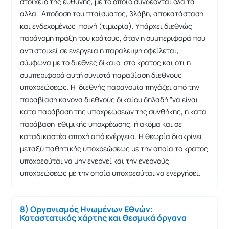
στοιχείο της ευθύνης, με το οποίο συνδέονται όλα τα
άλλα. Απόδοση του πταίσματος, βλάβη, αποκατάσταση
και ενδεχομένως ποινή (τιμωρία). Υπάρχει διεθνώς
παράνομη πράξη του κράτους, όταν η συμπεριφορά που
αντιστοιχεί σε ενέργεια ή παράλειψη οφείλεται,
σύμφωνα με το διεθνές δίκαιο, στο κράτος και ότι η
συμπεριφορά αυτή συνιστά παραβίαση διεθνούς
υποχρεώσεως. Η διεθνής παρανομία πηγάζει από την
παραβίαση κανόνα διεθνούς δικαίου δηλαδή "να είναι
κατά παράβαση της υποχρεώσεων της συνθήκης, ή κατά
παράβαση εθιμικής υποχρέωσης, ή ακόμα και σε
καταδικαστέα αποχή από ενέργεια. Η θεωρία διακρίνει
μεταξύ παθητικής υποχρεώσεως με την οποία το κράτος
υποχρεούται να μην ενεργεί και την ενεργούς
υποχρεώσεως με την οποία υποχρεούται να ενεργήσει.
8) Οργανισμός Ηνωμένων Εθνών:
Καταστατικός χάρτης και θεσμικά όργανα