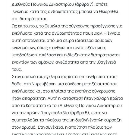
Διεθνούς Ποινικού Δικαστηρίου (άρθρο 7), οπότε
έγκλημα κατά της ανθρωπότητας μπορεί να θεωρηθεί
ότι διαπράττεται.
Ως εκ τούτου, το θεμέλιο της σύγχρονης προσέγγισης για
εγκλήματα κατά της ανθρωπότητας που είχαν. Η έννοια
αυτή αποτελείται από μια σειρά ιδιαίτερα σοβαρών
εγκλημάτων, όπως η ανθρωποκτονία, εξόντωση,
υποδούλωση, απέλαση και η δίωξη όταν διαπράττονται
εναντίον των αμάχων, ανεξάρτητα από την ιθαγένειά
τους.
Στον ορισμό του εγκλήματος κατά της ανθρωπότητας
δοθεί στη Νυρεμβέργη, μια σύνδεση μεταξύ αυτού του
εγκλήματος και στο πλαίσιο της ένοπλης σύγκρουσης
ήταν απαραίτητη. Αυτή η κατάσταση ήταν χαλαρή πρώτα
από το Καταστατικό του Διεθνούς Ποινικού Δικαστηρίου
για την πρώην Γιουγκοσλαβία (άρθρο 5), ώστε να
συμπεριλάβει τα πλαίσια της μη διεθνή ένοπλη σύρραξη
στον ορισμό. Στη συνέχεια, η απαίτηση πλαίσιο των
ένοπλων συγκρούσεων έχει εξαφανιστεί εντελώς κατά