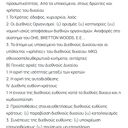
προσωπικότητας. Από τα υποκείμενα, στους δρώντες και
χρήστες του δικαίου
1. Το Κράτος: έδαφος, κυριαρχία, λαός
2. Οι Διεθνείς Οργανισμοί: (ι) ορισμός (ιι) κατηγορίες (ιιι)
νομική ισχύς αποφάσεων διεθνών οργανισμών. Αναφορές στο
σύστημα του ΟΗΕ, BRETTON WOODS, Ε.Ε. ,
3. Το άτομο ως υποκείμενο του Διεθνούς Δικαίου και οι
υπόλοιποι «χρήστες» του διεθνούς δικαίου: ΜΚΟ,
εθνικοαπελευθερωτικά κινήματα, αντάρτες
Β) Γενικές αρχές του Διεθνούς Δικαίου
1. Η αρχή της ισότητας μεταξύ των κρατών
2. Η αρχή της αυτοδιάθεσης
IV. Διεθνής ευθύνη κράτους
1. Η έννοια της διεθνούς ευθύνης κατά το διεθνές δίκαιο και η
κωδικοποίηση
2. Προϋποθέσεις στοιχειοθετήσεως διεθνούς ευθύνης
κράτους: (ι) παραβίαση διεθνούς δικαίου (ιι) καταλογισμός
3. Συνέπειες της διεθνούς ευθύνης: (ι) υποχρέωση
επανορθώσεως (ιι) παύση και μη επανάληψη