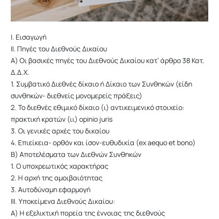
Ι. Εισαγωγή
ΙΙ. Πηγές του Διεθνούς Δικαίου
Α) Οι βασικές πηγές του Διεθνούς Δικαίου κατ’ άρθρο 38 Κατ.
Δ.Δ.Χ.
1. Συμβατικό Διεθνές δίκαιο ή Δίκαιο των Συνθηκών (είδη
συνθηκών- διεθνείς μονομερείς πράξεις)
2. Το διεθνές εθιμικό δίκαιο (ι) αντικειμενικό στοιχείο:
πρακτική κρατών (ιι) opinio juris
3. Οι γενικές αρχές του δικαίου
4. Επιείκεια- ορθόν και ίσον-ευθυδικία (ex aequo et bono)
Β) Αποτελέσματα των Διεθνών Συνθηκών
1. Ο υποχρεωτικός χαρακτήρας
2. Η αρχή της αμοιβαιότητας
3. Αυτοδύναμη εφαρμογή
ΙΙΙ. Υποκείμενα Διεθνούς Δικαίου:
Α) Η εξελικτική πορεία της έννοιας της διεθνούς