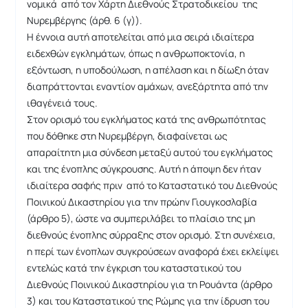
νομικά από τον Χάρτη Διεθνούς Στρατοδικείου της
Νυρεμβέργης (άρθ. 6 (γ)).
Η έννοια αυτή αποτελείται από μια σειρά ιδιαίτερα
ειδεχθών εγκλημάτων, όπως η ανθρωποκτονία, η
εξόντωση, η υποδούλωση, η απέλαση και η δίωξη όταν
διαπράττονται εναντίον αμάχων, ανεξάρτητα από την
ιθαγένειά τους.
Στον ορισμό του εγκλήματος κατά της ανθρωπότητας
που δόθηκε στη Νυρεμβέργη, διαφαίνεται ως
απαραίτητη μια σύνδεση μεταξύ αυτού του εγκλήματος
και της ένοπλης σύγκρουσης. Αυτή η άποψη δεν ήταν
ιδιαίτερα σαφής πριν από το Καταστατικό του Διεθνούς
Ποινικού Δικαστηρίου για την πρώην Γιουγκοσλαβία
(άρθρο 5), ώστε να συμπεριλάβει το πλαίσιο της μη
διεθνούς ένοπλης σύρραξης στον ορισμό. Στη συνέχεια,
η περί των ένοπλων συγκρούσεων αναφορά έχει εκλείψει
εντελώς κατά την έγκριση του καταστατικού του
Διεθνούς Ποινικού Δικαστηρίου για τη Ρουάντα (άρθρο
3) και του Καταστατικού της Ρώμης για την ίδρυση του