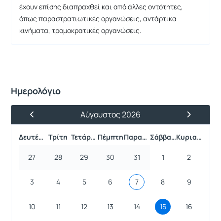
έχουν επίσης διαπραχθεί και από άλλες οντότητες,
όπως παραστρατιωτικές οργανώσεις, αντάρτικα
κινήματα, τρομοκρατικές οργανώσεις.
Ημερολόγιο
Αύγουστος 2026
Προηγούμενος Μήνας
Επόμενος 
Δευτέρα
Τρίτη
Τετάρτη
Πέμπτη
Παρασκευή
Σάββατο
Κυριακή
27
28
29
30
31
1
2
3
4
5
6
7
8
9
10
11
12
13
14
15
16