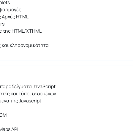
plets
εφαρμογές
ς Αρχές HTML
ors
ες της HTML/XTHML
 και κληρονομικότητα
παραδείγματα JavaScript
τές και τύποι δεδομένων
μενα της Javascript
DOM
Maps API