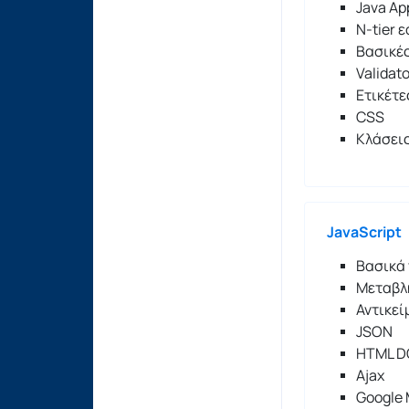
Java Ap
N-tier 
Βασικέ
Validat
Ετικέτ
CSS
Κλάσεις
JavaScript
Βασικά 
Μεταβλη
Αντικεί
JSON
HTML 
Ajax
Google 