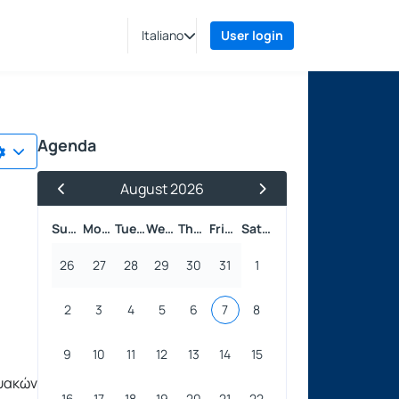
Italiano
User login
Agenda
August 2026
Previous Month
Next Month
Sunday
Monday
Tuesday
Wednesday
Thursday
Friday
Saturday
26
27
28
29
30
31
1
2
3
4
5
6
7
8
9
10
11
12
13
14
15
υακών
16
17
18
19
20
21
22