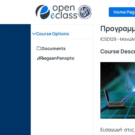
Course : Π
Course cod
Αρχική Σελίδα
Home Pag
Προγραμμ
Course Options
ICSD129 - Μανώλ
Documents
Course Descr
aegeanPanopto
Εισαγωγή στις