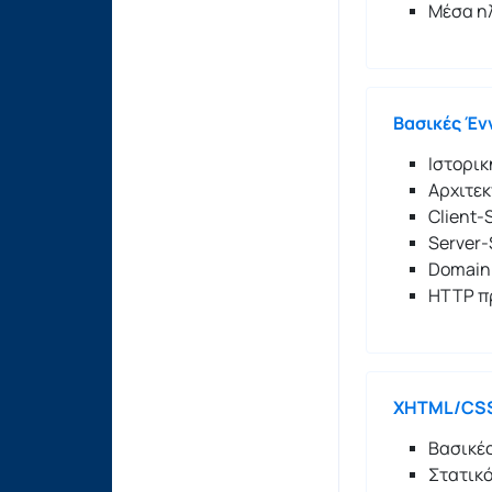
Μέσα η
Βασικές Έν
Ιστορι
Αρχιτεκ
Client
Server
Domain
HTTP π
XHTML/CS
Βασικέ
Στατικό