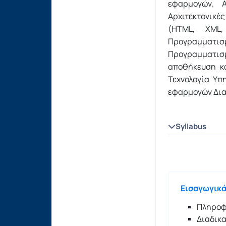
εφαρμογών, Α
Αρχιτεκτονικέ
(HTML, XML,
Προγραμματισ
Προγραμματισ
αποθήκευση κα
Τεχνολογία Υπ
εφαρμογών Διαδ
Syllabus
Εισαγωγικά
Πληροφ
Διαδικα