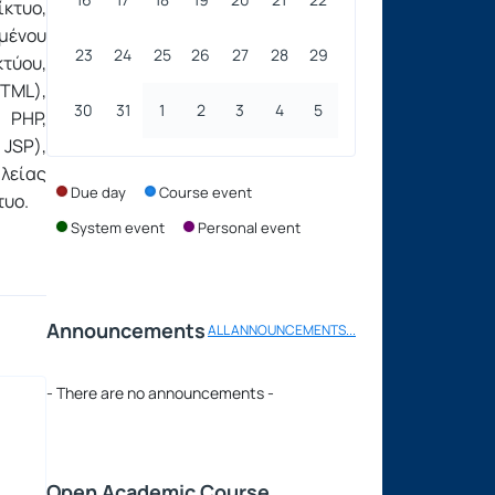
κτυο,
μένου
23
24
25
26
27
28
29
τύου,
TML),
30
31
1
2
3
4
5
 PHP,
JSP),
λείας
Due day
Course event
τυο.
System event
Personal event
Announcements
ALL ANNOUNCEMENTS...
- There are no announcements -
Open Academic Course