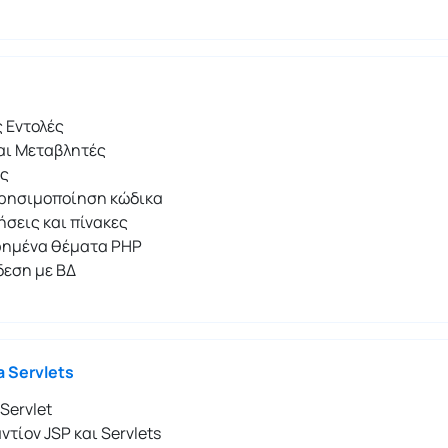
 Εντολές
αι Μεταβλητές
ές
ρησιμοποίηση κώδικα
σεις και πίνακες
ημένα θέματα PHP
δεση με ΒΔ
a Servlets
 Servlet
ντίον JSP και Servlets