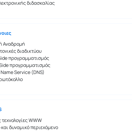
λεκτρονικής διδασκαλίας
νοιες
κή Αναδρομή
τονικές διαδικτύου
-Side προγραμματισμός
-Side προγραμματισμός
 Name Service (DNS)
ρωτόκολλο
S
ς τεχνολογίες WWW
 και δυναμικό περιεχόμενο