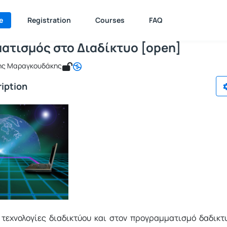
ρογραμματισμός στο Διαδίκτυο [open]
e : ICSD129
Προγραμματισμός στο Διαδίκτυο [open]
e
Registration
Courses
FAQ
ατισμός στο Διαδίκτυο [open]
ης Μαραγκουδάκης
iption
 τεχνολογίες διαδικτύου και στον προγραμματισμό δαδικτ