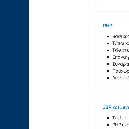
PHP
Βασικές
Τύποι κ
Τελεστ
Επαναχ
Συναρτή
Προχωρ
Διασύν
JSP και Jav
Τι είναι
PHP ενα