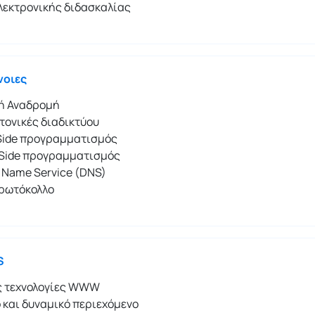
λεκτρονικής διδασκαλίας
νοιες
κή Αναδρομή
τονικές διαδικτύου
-Side προγραμματισμός
-Side προγραμματισμός
 Name Service (DNS)
ρωτόκολλο
S
ς τεχνολογίες WWW
 και δυναμικό περιεχόμενο