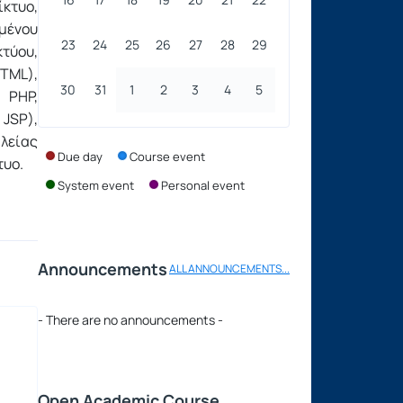
κτυο,
μένου
23
24
25
26
27
28
29
τύου,
TML),
30
31
1
2
3
4
5
 PHP,
JSP),
λείας
Due day
Course event
τυο.
System event
Personal event
Announcements
ALL ANNOUNCEMENTS...
- There are no announcements -
Open Academic Course