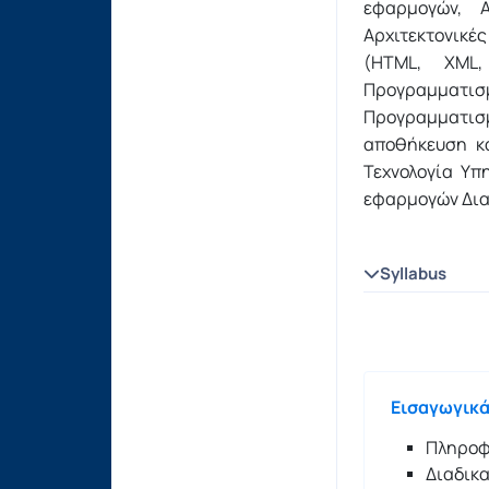
εφαρμογών, Α
Αρχιτεκτονικέ
(HTML, XML,
Προγραμματισ
Προγραμματισ
αποθήκευση κα
Τεχνολογία Υπ
εφαρμογών Διαδ
Syllabus
Εισαγωγικά
Πληροφ
Διαδικα