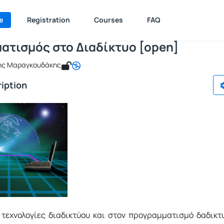
ρογραμματισμός στο Διαδίκτυο [open]
e : ICSD129
Προγραμματισμός στο Διαδίκτυο [open]
e
Registration
Courses
FAQ
ατισμός στο Διαδίκτυο [open]
ης Μαραγκουδάκης
iption
 τεχνολογίες διαδικτύου και στον προγραμματισμό δαδικτ