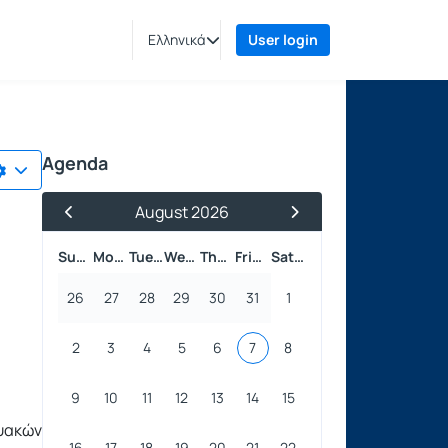
Ελληνικά
User login
Agenda
August 2026
Previous Month
Next Month
Sunday
Monday
Tuesday
Wednesday
Thursday
Friday
Saturday
26
27
28
29
30
31
1
2
3
4
5
6
7
8
9
10
11
12
13
14
15
υακών
16
17
18
19
20
21
22