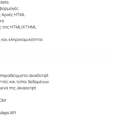
plets
εφαρμογές
ς Αρχές HTML
ors
ες της HTML/XTHML
 και κληρονομικότητα
παραδείγματα JavaScript
τές και τύποι δεδομένων
μενα της Javascript
DOM
Maps API