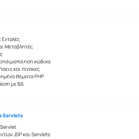
 Εντολές
αι Μεταβλητές
ές
ρησιμοποίηση κώδικα
σεις και πίνακες
ημένα θέματα PHP
δεση με ΒΔ
a Servlets
 Servlet
ντίον JSP και Servlets