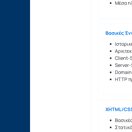
Μέσα η
Βασικές Έν
Ιστορι
Αρχιτεκ
Client
Server
Domain
HTTP π
XHTML/CS
Βασικέ
Στατικό