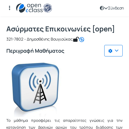
Σύνδεση
Μάθημα : Ασύρματες Επικοινωνίες [
Κωδικός : ICSD123
Αρχική Σελίδα
Ασύρματες Επικοινωνίες [open]
Ασύρματες Επικοινωνίες [open]
321-7802 - Δημοσθένης Βουγιούκας
Περιγραφή Μαθήματος
Το μάθημα προσφέρει τις απαραίτητες γνώσεις για την
κατανόηση των βασικών αρχών του τρόπου διάδοσης των