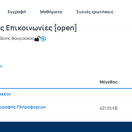
Ασύρματες Επικοινωνίες [open]
ICSD123
Ασύρματες Επικοινωνίες [open]
Έγγραφα
Εγγραφή
Μαθήματα
Συχνές ερωτήσεις
ς Επικοινωνίες [open]
σθένης Βουγιούκας
ος
Μέγεθος
ακέτο
αγραφής Πληροφοριών
421.05 KB