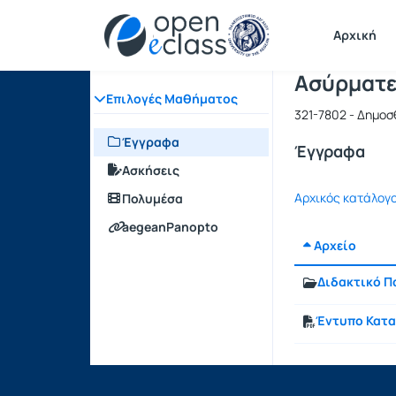
Μάθημα : 
Κωδικός : 
Αρχική Σελίδα
Αρχική
Ασύρματε
Επιλογές Μαθήματος
321-7802 - Δημο
Έγγραφα
Έγγραφα
Ασκήσεις
Αρχικός κατάλογ
Πολυμέσα
aegeanPanopto
Αρχείο
Διδακτικό Π
Έντυπο Κατ