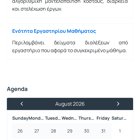
αλγοριθμική μοντελοποίηση κόστους, διάρκεια
και στελέχωση έργων.
Ενότητα Εργαστηρίου Μαθήματος
Περιλαμβάνει δείγματα διαλέξεων από
εργαστήριο που αφορά το συγκεκριμένο μάθημα.
Agenda
August 2026
Previous Month
Next Month
Sunday
Monday
Tuesday
Wednesday
Thursday
Friday
Saturday
26
27
28
29
30
31
1