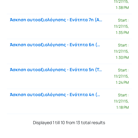
11/27/15,
1:38 PM
Άσκηση αυτοαξιολόγησης - Ενότητα 7η (Αρχιτεκτονικός Σχεδιασμός)
Start :
11/27/15,
1:35 PM
Άσκηση αυτοαξιολόγησης - Ενότητα 6η (Μοντέλα Συστήματος)
Start :
11/27/15,
1:30 PM
Άσκηση αυτοαξιολόγησης - Ενότητα 5η (Τεχνολογία – Ανάλυση Απαιτήσεων)
Start :
11/27/15,
1:24 PM
Άσκηση αυτοαξιολόγησης - Ενότητα 4η (Διαχείριση Έργων Λογισμικού)
Start :
11/27/15,
1:18 PM
Displayed 1 till 10 from 13 total results