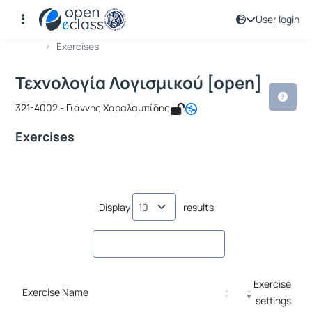
User login
Course : Τεχνολογία Λογισμικού [ope
Course code : ICSD121
Αρχική Σελίδα
Τεχνολογία Λογισμικού [open]
Exercises
Τεχνολογία Λογισμικού [open]
321-4002 - Γιάννης Χαραλαμπίδης
Exercises
Display
results
Exercise
Exercise Name
settings