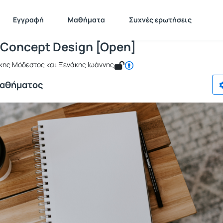
tudio IV-Concept Design [Open]
511275
Studio IV-Concept Design [Open]
Εγγραφή
Μαθήματα
Συχνές ερωτήσεις
-Concept Design [Open]
κης Μόδεστος και Ξενάκης Ιωάννης
Μαθήματος