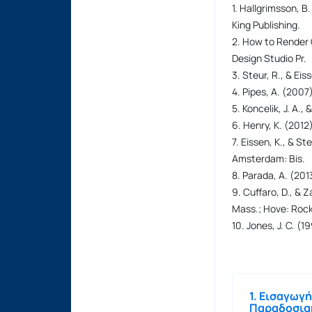
1. Hallgrimsson, 
King Publishing.
2. How to Render 
Design Studio Pr.
3. Steur, R., & Eis
4. Pipes, A. (2007
5. Koncelik, J. A.
6. Henry, K. (2012
7. Eissen, K., & S
Amsterdam: Bis.
8. Parada, A. (20
9. Cuffaro, D., & 
Mass.; Hove: Rock
10. Jones, J. C. (
1. Εισαγωγ
Παραδοσια