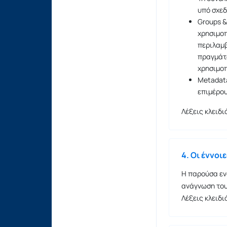
υπό σχεδ
Groups &
χρησιμοπ
περιλαμβ
πραγμάτω
χρησιμοπ
Metadata
επιμέρου
Λέξεις κλειδ
4. Οι έννοι
Η παρούσα εν
ανάγνωση του
Λέξεις κλειδ