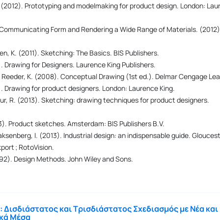
B. (2012). Prototyping and modelmaking for product design. London: La
Communicating Form and Rendering a Wide Range of Materials. (2012)
sen, K. (2011). Sketching: The Basics. BIS Publishers.
). Drawing for Designers. Laurence King Publishers.
, & Reeder, K. (2008). Conceptual Drawing (1st ed.). Delmar Cengage Lea
). Drawing for product designers. London: Laurence King.
teur, R. (2013). Sketching: drawing techniques for product designers.
13). Product sketches. Amsterdam: BIS Publishers B.V.
Zaksenberg, I. (2013). Industrial design: an indispensable guide. Gloucest
port ; RotoVision.
1992). Design Methods. John Wiley and Sons.
ή: Δισδιάστατος και Τρισδιάστατος Σχεδιασμός με Νέα και
κά Μέσα