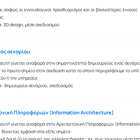
 σαφώς οι εννοιολογικοί προσδιορισμοί και οι βασικότερες έννοιες
ος.
ά: 3D design, μέσο σχεδιασμού
μός σεναρίου
 αυτή γίνεται αναφορά στην σημαντικότητα δημιουργίας ενός σενάρι
ι το πρώτο σημείο στην σχεδίαση κατά το οποίο περιγράφουμε το υπό
όν ή την υπηρεσία.
ά: δημιουργία σενάριού, σχεδιασμός
τονική Πληροφοριών (Information Architecture)
 αυτή γίνεται αναφορά στην Αρχιτεκτονική Πληροφοριών (Information
, δίνοντας έμφαση στα εξής σημεία:
ική δομή (ή το σχήμα) της αλληλεπίδρασης: πχ. πώς τα κύρια μέρη τη