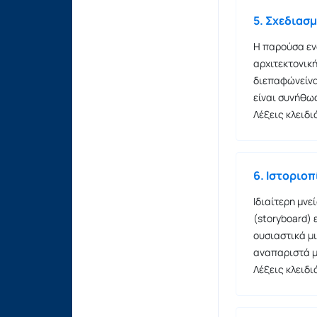
5. Σχεδια
Η παρούσα εν
αρχιτεκτονικ
διεπαφώνείνα
είναι συνήθως
Λέξεις κλειδ
6. Ιστοριοπ
Ιδιαίτερη μνε
(storyboard) 
ουσιαστικά μι
αναπαριστά μ
Λέξεις κλειδι