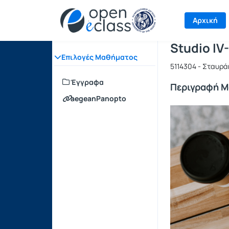
Μάθημα : S
Κωδικός : 
Αρχική Σελίδα
Αρχική
Studio IV
Επιλογές Μαθήματος
5114304 - Σταυρά
Έγγραφα
Περιγραφή 
aegeanPanopto