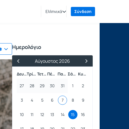
Ελληνικά
Σύνδεση
Ημερολόγιο
Αύγουστος 2026
Προηγούμενος Μήνας
Επόμενος Μήνας
Δευτέρα
Τρίτη
Τετάρτη
Πέμπτη
Παρασκευή
Σάββατο
Κυριακή
27
28
29
30
31
1
2
3
4
5
6
7
8
9
10
11
12
13
14
15
16
17
18
19
20
21
22
23