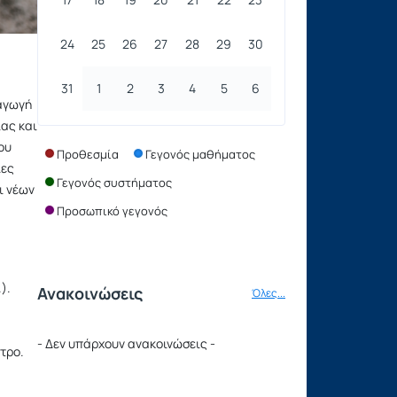
24
25
26
27
28
29
30
31
1
2
3
4
5
6
ραγωγή
ίας και
ου
Προθεσμία
Γεγονός μαθήματος
ίες
Γεγονός συστήματος
ι νέων
Προσωπικό γεγονός
).
Ανακοινώσεις
Όλες...
- Δεν υπάρχουν ανακοινώσεις -
ντρο.