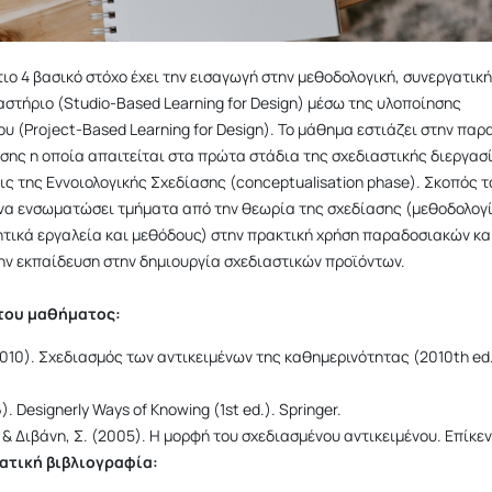
ιο 4 βασικό στόχο έχει την εισαγωγή στην μεθοδολογική, συνεργατική
αστήριο (Studio-Based Learning for Design) μέσω της υλοποίησης
ου (Project-Based Learning for Design). Το μάθημα εστιάζει στην πα
σης η οποία απαιτείται στα πρώτα στάδια της σχεδιαστικής διεργασ
ις της Εννοιολογικής Σχεδίασης (conceptualisation phase). Σκοπός τ
να ενσωματώσει τμήματα από την θεωρία της σχεδίασης (μεθοδολογ
τικά εργαλεία και μεθόδους) στην πρακτική χρήση παραδοσιακών κα
ην εκπαίδευση στην δημιουργία σχεδιαστικών προϊόντων.
 του μαθήματος:
(2010). Σχεδιασμός των αντικειμένων της καθημερινότητας (2010th ed.
). Designerly Ways of Knowing (1st ed.). Springer.
, & Διβάνη, Σ. (2005). Η μορφή του σχεδιασμένου αντικειμένου. Επίκε
τική βιβλιογραφία: