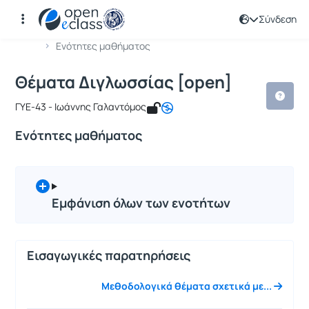
Σύνδεση
Μάθημα : Θέματα Διγλωσσίας [open]
Κωδικός : TMS144
Αρχική Σελίδα
Θέματα Διγλωσσίας [open]
Ενότητες μαθήματος
Θέματα Διγλωσσίας [open]
ΓΥΕ-43 - Ιωάννης Γαλαντόμος
Ενότητες μαθήματος
Εμφάνιση όλων των ενοτήτων
Εισαγωγικές παρατηρήσεις
Μεθοδολογικά θέματα σχετικά με...