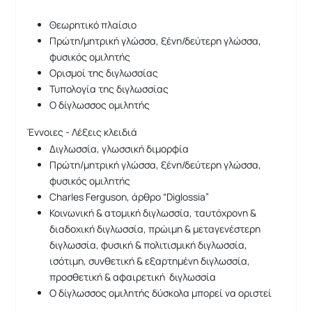
Θεωρητικό πλαίσιο
Πρώτη/μητρική γλώσσα, ξένη/δεύτερη γλώσσα,
φυσικός ομιλητής
Ορισμοί της διγλωσσίας
Τυπολογία της διγλωσσίας
Ο δίγλωσσος ομιλητής
Έννοιες - Λέξεις κλειδιά
Διγλωσσία, γλωσσική διμορφία
Πρώτη/μητρική γλώσσα, ξένη/δεύτερη γλώσσα,
φυσικός ομιλητής
Charles Ferguson, άρθρο “Diglossia”
Κοινωνική & ατομική διγλωσσία, ταυτόχρονη &
διαδοχική διγλωσσία, πρώιμη & μεταγενέστερη
διγλωσσία, φυσική & πολιτισμική διγλωσσία,
ισότιμη, συνθετική & εξαρτημένη διγλωσσία,
προσθετική & αφαιρετική διγλωσσία
Ο δίγλωσσος ομιλητής δύσκολα μπορεί να οριστεί