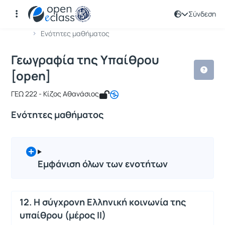
Σύνδεση
Μάθημα : Γεωγραφία της Υπαίθρου [
Κωδικός : OPENCOURSE107
Αρχική Σελίδα
Γεωγραφία της Υπαίθρου [open]
Ενότητες μαθήματος
Γεωγραφία της Υπαίθρου
[open]
ΓΕΩ 222 - Κίζος Αθανάσιος
Ενότητες μαθήματος
Εμφάνιση όλων των ενοτήτων
12. Η σύγχρονη Ελληνική κοινωνία της
υπαίθρου (μέρος ΙΙ)