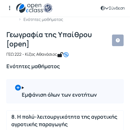
Σύνδεση
Μάθημα : Γεωγραφία της Υπαίθρου [
Κωδικός : OPENCOURSE107
Αρχική Σελίδα
Γεωγραφία της Υπαίθρου [open]
Ενότητες μαθήματος
Γεωγραφία της Υπαίθρου
[open]
ΓΕΩ 222 - Κίζος Αθανάσιος
Ενότητες μαθήματος
Εμφάνιση όλων των ενοτήτων
8. Η πολύ-λειτουργικότητα της αγροτικής
αγροτικής παραγωγής