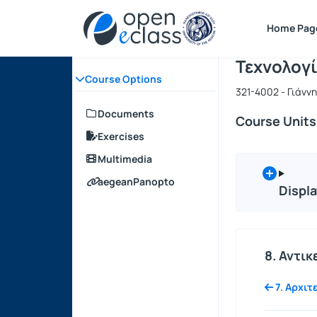
Course : Τ
Course cod
Αρχική Σελίδα
Home Pag
Τεχνολογί
Course Options
321-4002 - Γιάνν
Documents
Course Units
Exercises
Multimedia
aegeanPanopto
Displa
8. Αντι
7. Αρχιτ