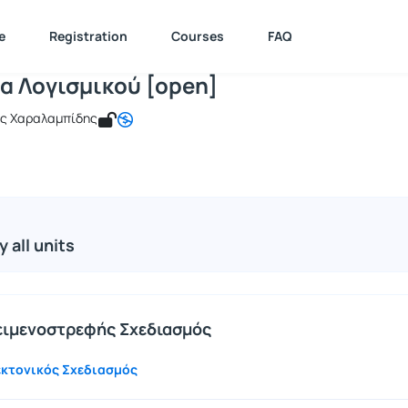
εχνολογία Λογισμικού [open]
e : ICSD121
Τεχνολογία Λογισμικού [open]
Course Units
e
Registration
Courses
FAQ
α Λογισμικού [open]
ης Χαραλαμπίδης
y all units
κειμενοστρεφής Σχεδιασμός
εκτονικός Σχεδιασμός