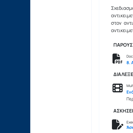
Σχεδιασ
αντικειμ
στον αντ
αντικειμ
ΠΑΡΟΥΣΙ
Doc
8.
ΔΙΑΛΕΞΕ
Mul
Εν
Περ
ΑΣΚΗΣΕ
Exe
Άσ