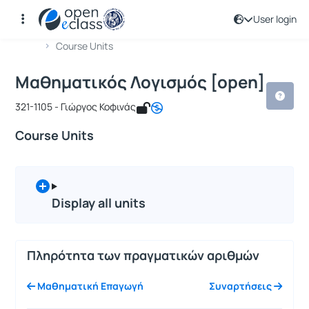
User login
Course : Μαθηματικός Λογισμός [op
Course code : ICSD113
Αρχική Σελίδα
Μαθηματικός Λογισμός [open]
Course Units
Μαθηματικός Λογισμός [open]
321-1105 - Γιώργος Κοφινάς
Course Units
Display all units
Πληρότητα των πραγματικών αριθμών
Μαθηματική Επαγωγή
Συναρτήσεις