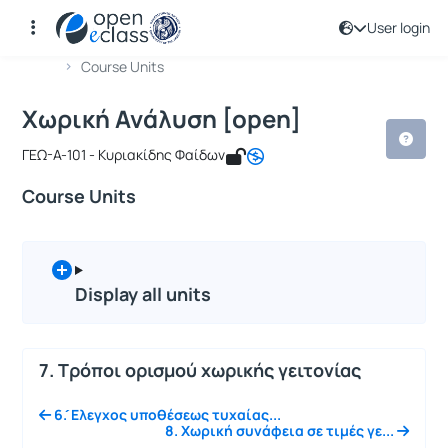
User login
Course : Χωρική Ανάλυση [open]
Course code : GEO174
Αρχική Σελίδα
Χωρική Ανάλυση [open]
Course Units
Χωρική Ανάλυση [open]
ΓΕΩ-Α-101 - Κυριακίδης Φαίδων
Course Units
Display all units
7. Τρόποι ορισμού χωρικής γειτονίας
6. ́Ελεγχος υποθέσεως τυχαίας...
8. Χωρική συνάφεια σε τιμές γε...