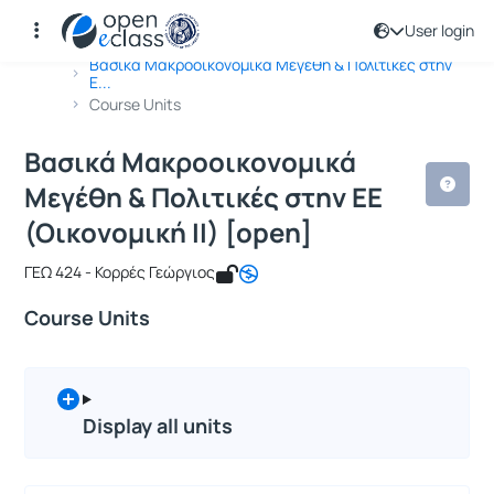
User login
Course : Βασικά Μακροοικονομικά Μεγ
Course code : GEO167
Αρχική Σελίδα
Βασικά Μακροοικονομικά Μεγέθη & Πολιτικές στην
Ε...
Course Units
Βασικά Μακροοικονομικά
Μεγέθη & Πολιτικές στην ΕΕ
(Οικονομική ΙΙ) [open]
ΓΕΩ 424 - Κορρές Γεώργιος
Course Units
Display all units