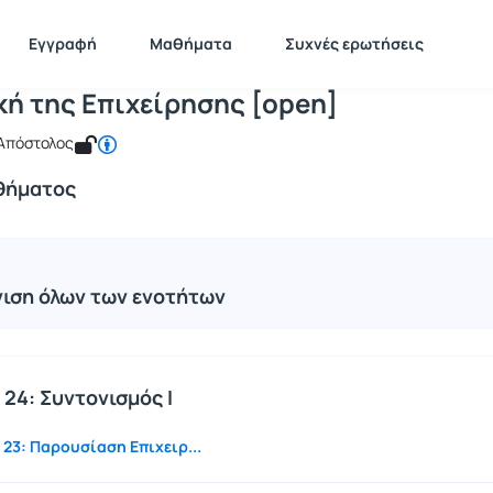
ικονομική της Επιχείρησης [open]
211119
Οικονομική της Επιχείρησης [open]
Ενότητες μαθήματος
Εγγραφή
Μαθήματα
Συχνές ερωτήσεις
κή της Επιχείρησης [open]
 Απόστολος
θήματος
ιση όλων των ενοτήτων
24: Συντονισμός Ι
23: Παρουσίαση Επιχειρ...