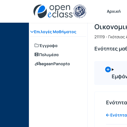
Μάθημα : Ο
Κωδικός : 
Αρχική Σελίδα
Αρχική
Οικονομι
Επιλογές Μαθήματος
211119 - Γκότσιας
Έγγραφα
Ενότητες μα
Πολυμέσα
aegeanPanopto
Εμφάν
Ενότητα 
Ενότητα 