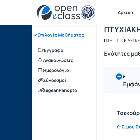
Μάθημα : 
Κωδικός : 
Αρχική Σελίδα
Αρχική
ΠΤΥΧΙΑΚΗ
Επιλογές Μαθήματος
ΠΤΕ - ΤΠΤΕ ΔΕΠ/
Έγγραφα
Ενότητες μα
Ανακοινώσεις
Ημερολόγιο
Σύνδεσμοι
Εμφάν
aegeanPanopto
Τσεκούρ
Σίμου Σ