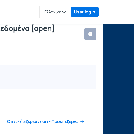
ης από Δεδομένα [open]
se Units
Ελληνικά
User login
εδομένα [open]
Οπτική εξερεύνηση - Προεπεξεργ...