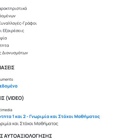
αρακτηριστικά
δομένων
Συναλλαγές-Γράφοι
ι Εξαιρέσεις
ψία
τητα
ς Διανυσμάτων
ΑΣΕΙΣ
uments
Δεδομένα
ΙΣ (VIDEO)
timedia
ότητα 1 και 2 - Γνωριμία και Στόχοι Μαθήματος
ριμία και Στόχοι Μαθήματος
ΙΣ ΑΥΤΟΑΞΙΟΛΟΓΗΣΗΣ