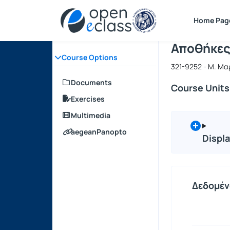
Course : 
Course cod
Αρχική Σελίδα
Home Pag
Αποθήκες
Course Options
321-9252 - Μ. Μ
Documents
Course Units
Exercises
Multimedia
aegeanPanopto
Displa
Δεδομέν