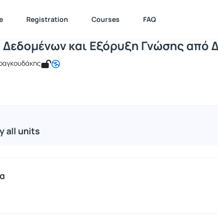
Αποθήκες Δεδομένων και Εξόρυξη Γνώσ
e : ICSD133
Αποθήκες Δεδομένων και Εξόρυξη Γνώσης από Δεδομέ...
Cour
e
Registration
Courses
FAQ
 Δεδομένων και Εξόρυξη Γνώσης από Δ
αραγκουδάκης
y all units
α