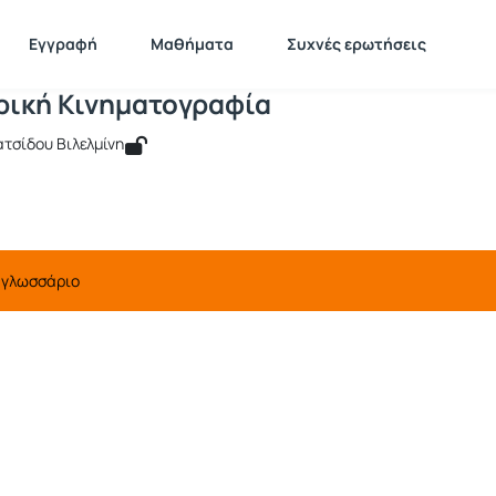
Πληροφορική Κινηματογραφία
511199
Πληροφορική Κινηματογραφία
Γλωσσάριο
Εγγραφή
Μαθήματα
Συχνές ερωτήσεις
ική Κινηματογραφία
ατσίδου Βιλελμίνη
 γλωσσάριο