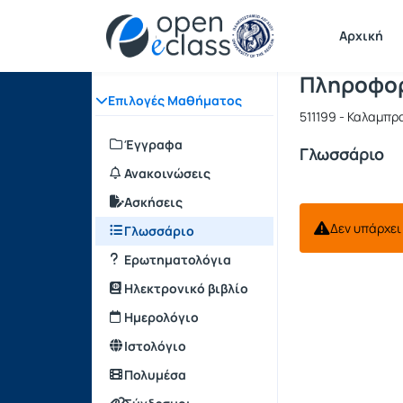
Μάθημα : 
Κωδικός : 
Αρχική Σελίδα
Αρχική
Πληροφορ
Επιλογές Μαθήματος
511199 - Καλαμπρ
Έγγραφα
Γλωσσάριο
Ανακοινώσεις
Ασκήσεις
Δεν υπάρχει
Γλωσσάριο
Ερωτηματολόγια
Ηλεκτρονικό βιβλίο
Ημερολόγιο
Ιστολόγιο
Πολυμέσα