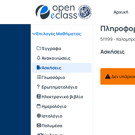
Μάθημα : 
Κωδικός : 
Αρχική Σελίδα
Αρχική
Πληροφορ
Επιλογές Μαθήματος
511199 - Καλαμπρ
Έγγραφα
Ασκήσεις
Ανακοινώσεις
Ασκήσεις
Δεν υπάρχο
Γλωσσάριο
Ερωτηματολόγια
Ηλεκτρονικό βιβλίο
Ημερολόγιο
Ιστολόγιο
Πολυμέσα