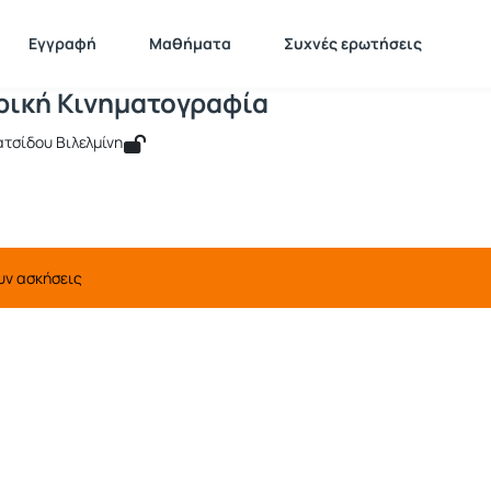
Πληροφορική Κινηματογραφία
511199
Πληροφορική Κινηματογραφία
Ασκήσεις
Εγγραφή
Μαθήματα
Συχνές ερωτήσεις
ική Κινηματογραφία
ατσίδου Βιλελμίνη
υν ασκήσεις