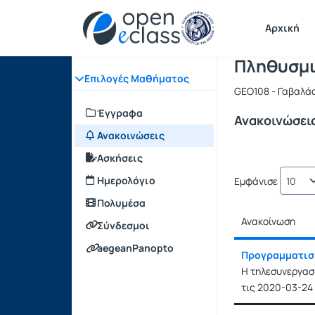
Μάθημα : 
Κωδικός :
Αρχική Σελίδα
Αρχική
Πληθυσμι
Επιλογές Μαθήματος
GEO108 - Γαβαλά
Έγγραφα
Ανακοινώσει
Ανακοινώσεις
Ασκήσεις
Ημερολόγιο
Εμφάνισε
Πολυμέσα
Ανακοίνωση
Σύνδεσμοι
Ανακοίνωση
aegeanPanopto
Προγραμματισ
Η τηλεσυνεργασί
τις 2020-03-24