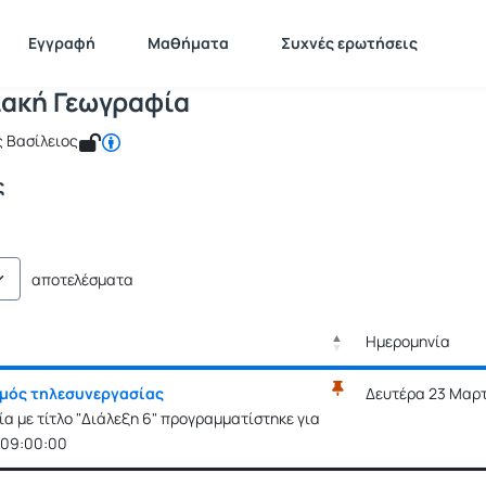
Πληθυσμιακή Γεωγραφία
 GEO254
Πληθυσμιακή Γεωγραφία
Ανακοινώσεις
Εγγραφή
Μαθήματα
Συχνές ερωτήσεις
ακή Γεωγραφία
ς Βασίλειος
ς
αποτελέσματα
Ημερομηνία
Ρυθμίσεις επιλο
Ημερομηνία
μός τηλεσυνεργασίας
Δευτέρα 23 Μαρτί
Ρυθμίσεις επιλο
α με τίτλο "Διάλεξη 6" προγραμματίστηκε για
 09:00:00