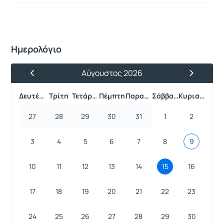
Ημερολόγιο
Αύγουστος 2026
Προηγούμενος Μήνας
Επόμενος 
Δευτέρα
Τρίτη
Τετάρτη
Πέμπτη
Παρασκευή
Σάββατο
Κυριακή
27
28
29
30
31
1
2
3
4
5
6
7
8
9
10
11
12
13
14
15
16
17
18
19
20
21
22
23
24
25
26
27
28
29
30