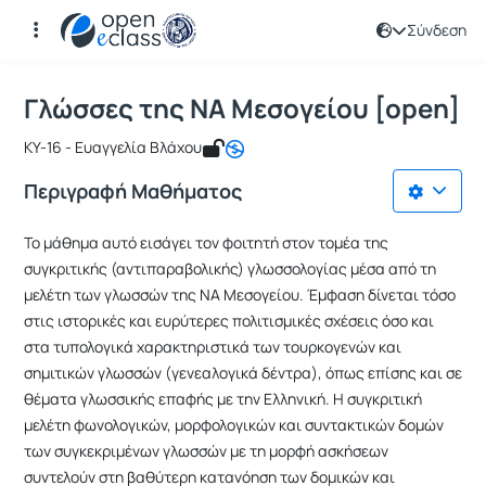
Σύνδεση
Μάθημα : Γλώσσες της ΝΑ Μεσογείου
Κωδικός : TMS183
Αρχική Σελίδα
Γλώσσες της ΝΑ Μεσογείου [open]
Γλώσσες της ΝΑ Μεσογείου [open]
ΚΥ-16 - Ευαγγελία Βλάχου
Περιγραφή Μαθήματος
Το μάθημα αυτό εισάγει τον φοιτητή στον τομέα της
συγκριτικής (αντιπαραβολικής) γλωσσολογίας μέσα από τη
μελέτη των γλωσσών της ΝΑ Μεσογείου. Έμφαση δίνεται τόσο
στις ιστορικές και ευρύτερες πολιτισμικές σχέσεις όσο και
στα τυπολογικά χαρακτηριστικά των τουρκογενών και
σημιτικών γλωσσών (γενεαλογικά δέντρα), όπως επίσης και σε
θέματα γλωσσικής επαφής με την Ελληνική. Η συγκριτική
μελέτη φωνολογικών, μορφολογικών και συντακτικών δομών
των συγκεκριμένων γλωσσών με τη μορφή ασκήσεων
συντελούν στη βαθύτερη κατανόηση των δομικών και