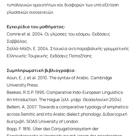
τυπολογικών ομοιοτήτων και διαφορών των υπό εξέταση
γλωσσικών οικογενειών.
Εγχειρίδια του μαθήματος:
Comrie et al. 2004. Οι γλώσσες του κόσμου. Εκδόσεις
Σαββάλας.
Σελλά-Μάζη, Ε. 2004. Στοιχεία αντιπαραβολικής γραμματικής
Ελληνικής-Τουρκικής. Εκδόσεις Παπαζήσης
Συμπληρωματική βιβλιογραφία:
Aoun, E. J. et al. 2010. The syntax of Arabic. Cambridge
University Press.
Beekes, R.S.P. 1995: Comparative Indo-European Linguistics:
An Introduction. The Hague (ελλ. μτφρ. Θεσσαλονίκη 2004).
Bellem, A. 2007. Towards a comparative typology of emphatics:
across Semitic and into Arabic dialect phonology. Διδακτορική
διατριβή. SOAS University of London.
Bopp, F. 1816. Über das Conjugationssystem der
Sanskritsprache in Vergleichung mit jenem der griechischen,