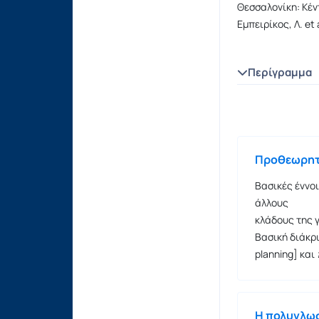
Θεσσαλονίκη: Κέν
Εμπειρίκος, Λ. et
Περίγραμμα
Προθεωρητ
Βασικές έννοι
άλλους
κλάδους της 
Βασική διάκρ
planning] και
Η πολυγλωσ