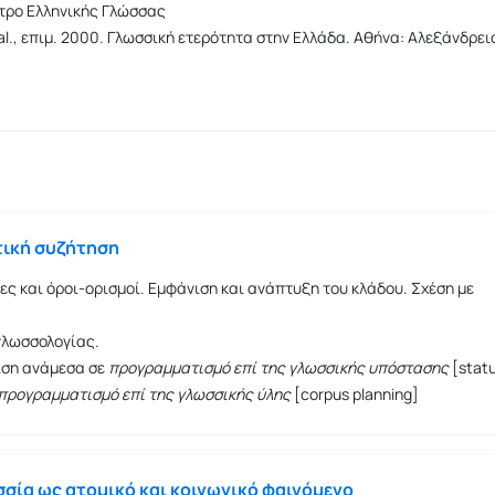
τρο Ελληνικής Γλώσσας
 al., επιμ. 2000. Γλωσσική ετερότητα στην Ελλάδα. Αθήνα: Αλεξάνδρει
ική συζήτηση
ες και όροι-ορισμοί. Εμφάνιση και ανάπτυξη του κλάδου. Σχέση με
γλωσσολογίας.
ιση ανάμεσα σε
προγραμματισμό επί της γλωσσικής υπόστασης
[stat
προγραμματισμό επί της γλωσσικής ύλης
[corpus planning]
σία ως ατομικό και κοινωνικό φαινόμενο