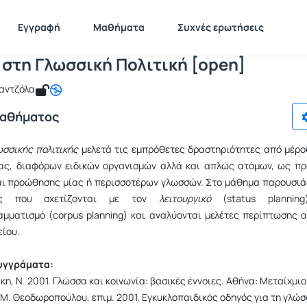
ισαγωγή στη Γλωσσική Πολιτική [open
 TMS168
Εισαγωγή στη Γλωσσική Πολιτική [open]
Εγγραφή
Μαθήματα
Συχνές ερωτήσεις
 στη Γλωσσική Πολιτική [open]
ραντζόλα
Μαθήματος
ωσσικής πολιτικής
μελετά τις εμπρόθετες δραστηριότητες από μέρο
ίας, διαφόρων ειδικών οργανισμών αλλά και απλώς ατόμων, ως πρ
και προώθησης μίας ή περισσοτέρων γλωσσών. Στο μάθημα παρουσιά
ιες που σχετίζονται με τον
λειτουργικό
(status planning
μματισμό (corpus planning) και αναλύονται μελέτες περίπτωσης α
είου.
υγγράματα:
, Ν. 2001. Γλώσσα και κοινωνία: βασικές έννοιες. Αθήνα: Μεταίχμιο
& Μ. Θεοδωροπούλου, επιμ. 2001. Εγκυκλοπαιδικός οδηγός για τη γλώσ