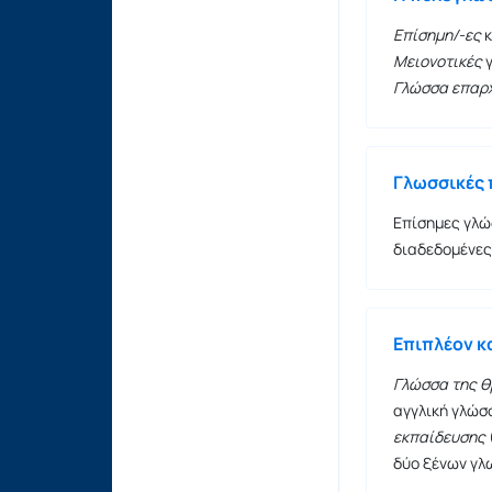
Επίσημη/-ες
κ
Μειονοτικές
γ
Γλώσσα επαρ
Γλωσσικές 
Επίσημες γλώ
διαδεδομένες
Επιπλέον κ
Γλώσσα της θ
αγγλική γλώσ
εκπαίδευσης
δύο ξένων γλ