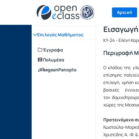
Μάθημα : Ε
Κωδικός :
Αρχική Σελίδα
Αρχική
Εισαγωγή
Επιλογές Μαθήματος
ΚΥ-24 - Ελένη Κα
Έγγραφα
Περιγραφή 
Πολυμέσα
Ο κλάδος της
γλ
aegeanPanopto
επίσημης πολιτε
επιλογή, χρήση 
βασικές έννο
τον
δομικό
προγρα
χώρες της Μεσογ
Προτεινόμενα σ
Κωστούλα-Μαρκάκη
Χριστίδης Α.-Φ. 