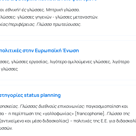
αι
εθνική/-ές
γλώσσες. Μητρική γλώσσα.
λώσσες: γλώσσες γηγενών - γλώσσες μεταναστών.
χίας/περιφέρειας
.
Γλώσσα πρωτεύουσας
.
πολιτικές στην Ευρωπαϊκή Ένωση
σσες, γλώσσες εργασίας, λιγότερο ομιλούμενες γλώσσες, λιγότερο
 γλώσσες
ατηγορίες status planning
ρησκείας.
Γλώσσας διεθνούς επικοινωνίας
: παγκοσμιοποίηση και
σα - η περίπτωση της «γαλλοφωνίας» [francophonie].
Γλώσσα της
(αντικείμενο και μέσο διδασκαλίας) – πολιτικές της Ε.Ε. για διδασκαλ
ωσσών.