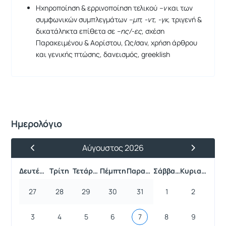
Ηχηροποίηση & ερρινοποίηση τελικού
–ν
και των
συμφωνικών συμπλεγμάτων
–μπ, -ντ, -γκ
, τριγενή &
δικατάληκτα επίθετα σε
–ης/-ες
, σχέση
Παρακειμένου & Αορίστου, Ως/σαν, χρήση άρθρου
και γενικής πτώσης, δανεισμός, greeklish
Ημερολόγιο
Αύγουστος 2026
Προηγούμενος Μήνας
Επόμενος 
Δευτέρα
Τρίτη
Τετάρτη
Πέμπτη
Παρασκευή
Σάββατο
Κυριακή
27
28
29
30
31
1
2
3
4
5
6
7
8
9