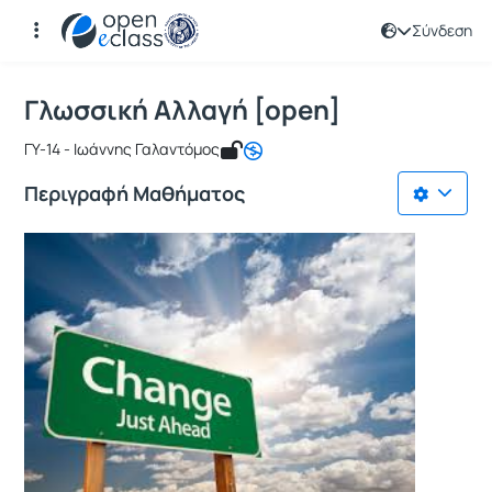
Σύνδεση
Μάθημα : Γλωσσική Αλλαγή [open]
Κωδικός : TMS138
Αρχική Σελίδα
Γλωσσική Αλλαγή [open]
Γλωσσική Αλλαγή [open]
ΓΥ-14 - Ιωάννης Γαλαντόμος
Περιγραφή Μαθήματος