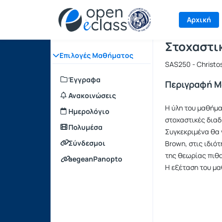
Μάθημα : 
Κωδικός :
Αρχική Σελίδα
Αρχική
Στοχαστι
Επιλογές Μαθήματος
SAS250 - Christo
Έγγραφα
Περιγραφή 
Ανακοινώσεις
Η ύλη του μαθήμα
Ημερολόγιο
στοχαστικές διαδ
Πολυμέσα
Συγκεκριμένα θα 
Σύνδεσμοι
Brown, στις ιδιό
της θεωρίας πιθα
aegeanPanopto
H εξέταση του μ