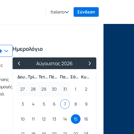
Italiano
Σύνδεση
Ημερολόγιο
Αύγουστος 2026
ις
Προηγούμενος Μήνας
Επόμενος Μήνας
Δευτέρα
Τρίτη
Τετάρτη
Πέμπτη
Παρασκευή
Σάββατο
Κυριακή
νησης
ρμογές
27
28
29
30
31
1
2
κά.
3
4
5
6
7
8
9
10
11
12
13
14
15
16
17
18
19
20
21
22
23