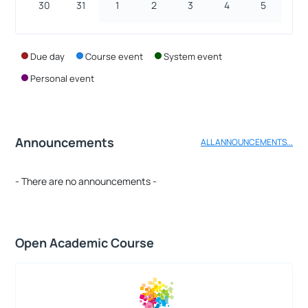
30
31
1
2
3
4
5
Due day
Course event
System event
Personal event
Announcements
ALL ANNOUNCEMENTS...
- There are no announcements -
Open Academic Course