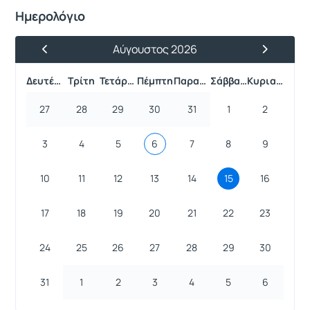
Ημερολόγιο
Αύγουστος 2026
Προηγούμενος Μήνας
Επόμενος 
Δευτέρα
Τρίτη
Τετάρτη
Πέμπτη
Παρασκευή
Σάββατο
Κυριακή
27
28
29
30
31
1
2
3
4
5
6
7
8
9
10
11
12
13
14
15
16
17
18
19
20
21
22
23
24
25
26
27
28
29
30
31
1
2
3
4
5
6