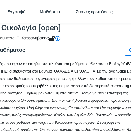
Θαλάσσια Οικολογία [open]
 MAR119
Θαλάσσια Οικολογία [open]
Εγγραφή
Μαθήματα
Συχνές ερωτήσεις
 Οικολογία [open]
σούμπας, Σ. Κατσανεβάκης
Μαθήματος
ς που έχουν αποκτηθεί στα πλαίσια του μαθήματος ‘Θαλάσσια Βιολογία’ (Β΄
ΠΣ) διευρύνονται στο μάθημα ‘ΘΑΛΑΣΣΙΑ ΟΙΚΟΛΟΓΙΑ’ με την αναλυτική με
ων των θαλάσσιων οργανισμών με το περιβάλλον τους καθώς και οι προσα
ς περιορισμούς του περιβάλλοντος σε μια σειρά από διαφορετικά οικοσυστήμ
ικής ενότητας. Περιλαμβάνονται θέματα όπως:
Εισαγωγή στην επιστήμη της
αι λειτουργία Οικοσυστημάτων, Βιοτικοί και Αβιοτικοί παράγοντες, οργάνωση
 θαλάσσιο χώρο, Ροή ύλης και ενέργειας, Φωτοσύνθεση και Πρωτογενής παρ
πρωτογενούς παραγωγικότητας, Κύκλοι των θεμελιωδών θρεπτικών – μικροβι
σεις στους ρυθμούς αύξησης των θαλασσίων οργανισμών, Δευτερογενής
 μέθοδοι μέτρησής της, Οικολογική ζώνωση του θαλασσίου περιβάλλοντος. Βε