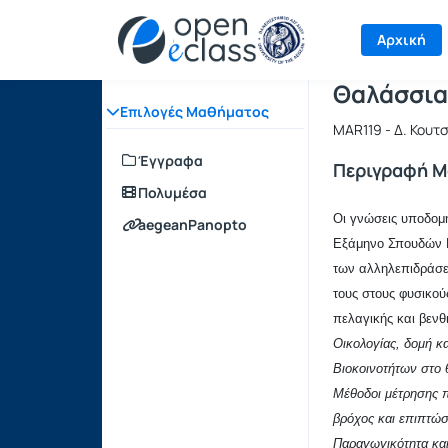
Μάθημα : 
Κωδικός :
Αρχική Σελίδα
Αρχική
Θαλάσσια
Επιλογές Μαθήματος
MAR119 - Δ. Κουτ
Έγγραφα
Περιγραφή 
Πολυμέσα
Οι γνώσεις υποδομή
aegeanPanopto
Εξάμηνο Σπουδών Π
των αλληλεπιδράσε
τους στους φυσικού
πελαγικής και βενθ
Οικολογίας, δομή κ
Βιοκοινοτήτων στο
Μέθοδοι μέτρησης 
βρόχος και επιπτώ
Παραγωγικότητα και