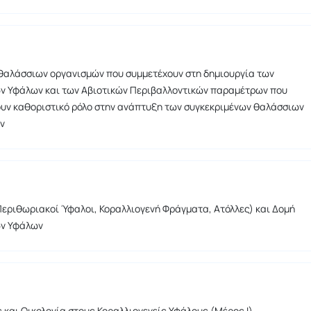
θαλάσσιων οργανισμών που συμμετέχουν στη δημιουργία των
ν Υφάλων και των Αβιοτικών Περιβαλλοντικών παραμέτρων που
υν καθοριστικό ρόλο στην ανάπτυξη των συγκεκριμένων θαλάσσιων
ν
Περιθωριακοί Ύφαλοι, Κοραλλιογενή Φράγματα, Ατόλλες) και Δομή
ών Υφάλων
 και Οικολογία στους Κοραλλιογενείς Υφάλους (Μέρος Ι)