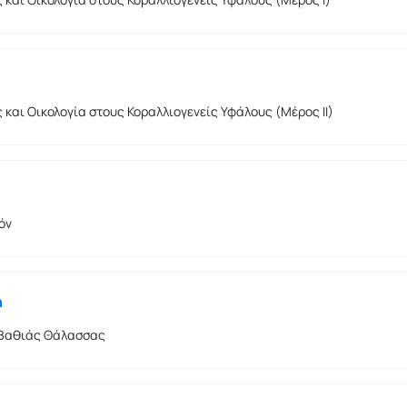
 και Οικολογία στους Κοραλλιογενείς Υφάλους (Μέρος ΙΙ)
όν
η
 Βαθιάς Θάλασσας