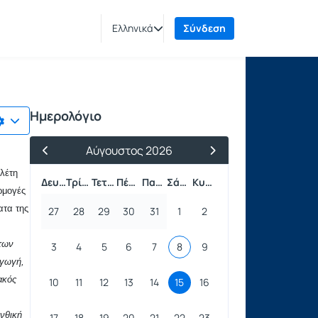
Ελληνικά
Σύνδεση
Ημερολόγιο
Αύγουστος 2026
Προηγούμενος Μήνας
Επόμενος Μήνας
λέτη
Δευτέρα
Τρίτη
Τετάρτη
Πέμπτη
Παρασκευή
Σάββατο
Κυριακή
ρμογές
ατα της
27
28
29
30
31
1
2
 των
3
4
5
6
7
8
9
αγωγή,
ακός
10
11
12
13
14
15
16
νθική
17
18
19
20
21
22
23