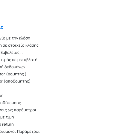
ις
νία με την κλάση
 σε στοιχεία κλάσης
Εμβέλειας ::
τιμής σε μεταβλητή
φή δεδομένων
tor (Δομητής )
or (αποδομητής)
ση
ποθήκευσης
εις ως παράμετροι
με τιμή
 return
ρισμένοι Παράμετροι