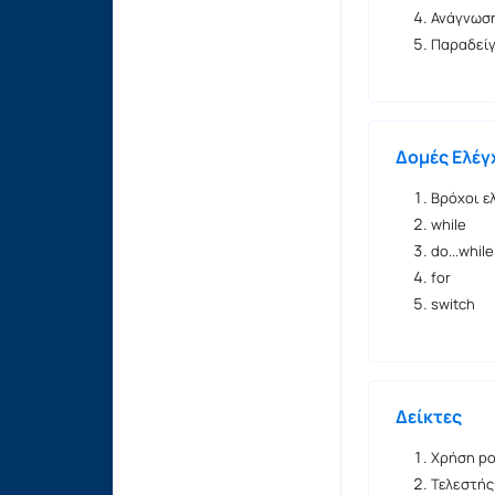
Ανάγνωση
Παραδεί
Δομές Ελέγ
Βρόχοι ε
while
do...while
for
switch
Δείκτες
Χρήση po
Τελεστής