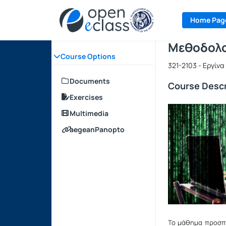
Course : 
Course cod
Αρχική Σελίδα
Home Pag
Μεθοδολο
Course Options
321-2103 - Εργίν
Documents
Course Descr
Exercises
Multimedia
aegeanPanopto
Το μάθημα προσπ