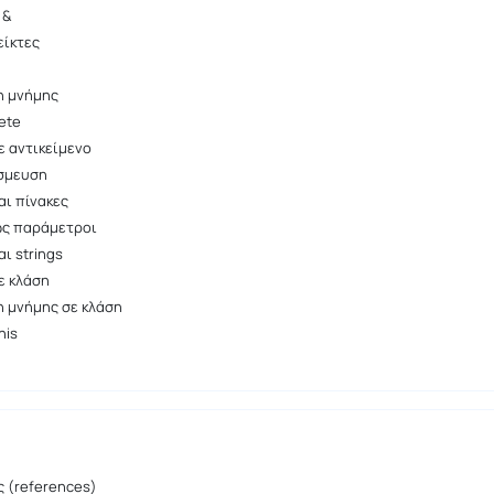
 &
είκτες
η
η μνήμης
ete
ε αντικείμενο
σμευση
αι πίνακες
ως παράμετροι
αι strings
ε κλάση
 μνήμης σε κλάση
his
 (references)