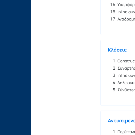
Υπερφόρ
Inline σ
Αναδρομ
Κλάσεις
Construct
Συναρτήσ
Inline σ
Δηλώσεις
Σύνθετες
Αντικειμεν
Περίπτω