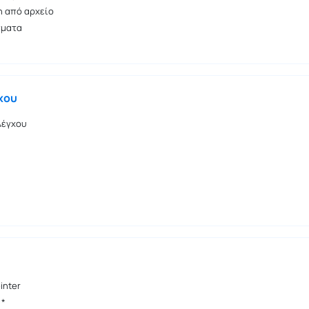
 από αρχείο
γματα
χου
λέγχου
inter
 *