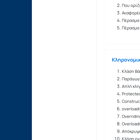
Που ορί
Αναφορές
Πέρασμα
Πέρασμα
Κληρονομι
Κλάση Β
Παράγωγ
Απλή κλη
Protecte
Construc
overload
Overridin
Overloadi
Απόκρυψ
Κλήση ov