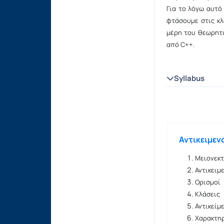
Για το λόγω αυτ
φτάσουμε στις κλ
μέρη του θεωρητι
από C++.
Syllabus
Αντικειμε
Μειονεκ
Αντικει
Ορισμοί
Κλάσεις
Αντικείμ
Χαρακτηρ