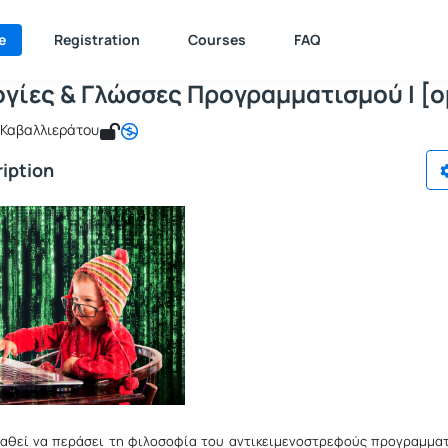
Μεθοδολογίες & Γλώσσες Προγραμματισ
e : ICSD128
Μεθοδολογίες & Γλώσσες Προγραμματισμού Ι [open]
e
Registration
Courses
FAQ
γίες & Γλώσσες Προγραμματισμού Ι [o
α Καβαλλιεράτου
iption
αθεί να περάσει τη φιλοσοφία του αντικειμενοστρεφούς προγραμματ