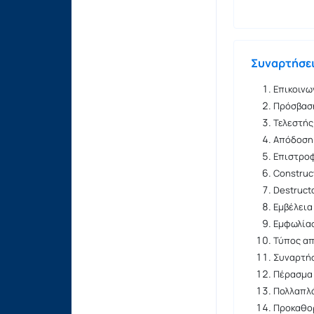
Συναρτήσε
Επικοινω
Πρόσβαση
Τελεστής 
Απόδοση 
Επιστρο
Construc
Destruct
Εμβέλεια
Εμφωλία
Τύπος α
Συναρτήσ
Πέρασμα 
Πολλαπλά
Προκαθο