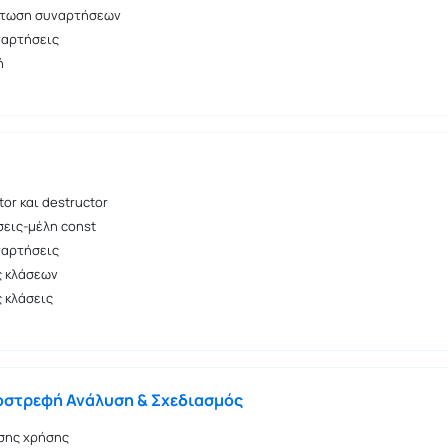
τωση συναρτήσεων
υναρτήσεις
ή
or και destructor
εις-μέλη const
υναρτήσεις
 κλάσεων
 κλάσεις
οστρεφή Ανάλυση & Σχεδιασμός
σης χρήσης