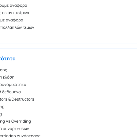
ζουμε αναφορά
 σε αντικείμενα
 με αναφορά
 πολλαπλών τιμών
κότητα
άσης
η κλάση
ρονομικότητα
d δεδομένα
tors & Destructors
ing
g
ng Vs Overriding
η συναρτήσεων
erridden συνάρτησης