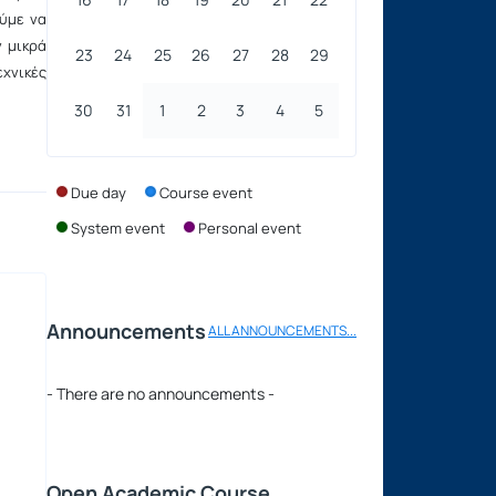
ύμε να
ν μικρά
23
24
25
26
27
28
29
εχνικές
30
31
1
2
3
4
5
Due day
Course event
System event
Personal event
Announcements
ALL ANNOUNCEMENTS...
- There are no announcements -
Open Academic Course