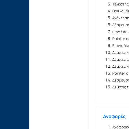
Τελεστής
Γενικοί δ
Ανάκλησ
Δέσμευσ
new / del
Pointer σ
Επαναδέ
Δείκτες κ
Δείκτες 
Δείκτες κ
Pointer σ
Δέσμευση
Δείκτης t
Αναφορές
Αναφορές