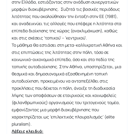
στην Ελλάδα, εστιάζοντας στην ανάδυση συνεργατικών
μορφών διακυβέρνησης. Συζητά τις βασικές περιόδους
λιτότητας που ακολούθησαν την ένταξη στην ΕΕ (1981),
και αναδεικνύει τις αλλαγές που επέφερε η λιτότητα στα
επίπεδα διοίκησης της χώρας (ανακλιμάκωση), καθώς
και στις σχέσεις ‘τοπικού’ – ‘κεντρικού’.
Το μάθημα θα εστιάσει στη μετα-καλλικρατική Αθήνα και
στις επιπτώσεις της λιτότητας στην πόλη, τόσο σε
κοινωνικό-οικονομικό επίπεδο, όσο και στο πεδίο της
τοπικής αυτοδιοίκησης. Στην Αθήνα, υποστηρίζεται, μια
θεσμικά και δημοσιονομικά εξασθενημένη τοπική
αυτοδιοίκηση, προκειμένου να ανταπεξέλθει στις
προκλήσεις που δέχεται η πόλη, άνοιξε τη διαδικασία
λήψης των αποφάσεων σε εταιρικούς και κοινωφελείς
(φιλανθρωπικούς) οργανισμούς του τριτογενούς τομέα,
εμφανίζοντας μια μορφή διακυβέρνησης που
χαρακτηρίζεται ως ‘επιλεκτικός πλουραλισμός’ (elite
pluralism).
Λέξεις κλειδιά: