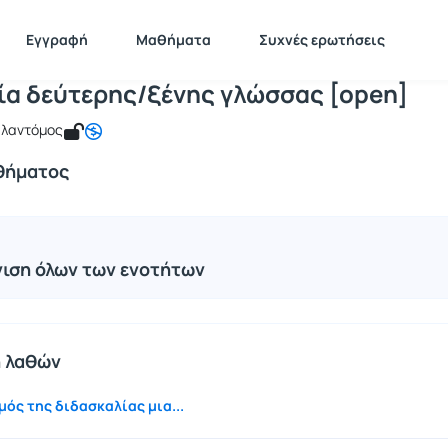
Διδασκαλία δεύτερης/ξένης γλώσσας [
 TMS151
Διδασκαλία δεύτερης/ξένης γλώσσας [open]
Ενότητες μαθήμ
Εγγραφή
Μαθήματα
Συχνές ερωτήσεις
ία δεύτερης/ξένης γλώσσας [open]
Γαλαντόμος
θήματος
ιση όλων των ενοτήτων
 λαθών
ός της διδασκαλίας μια...