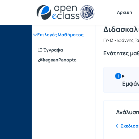
Μάθημα : 
Κωδικός :
Αρχική Σελίδα
Αρχική
Διδασκαλ
Επιλογές Μαθήματος
ΓΥ-13 - Ιωάννης 
Έγγραφα
Ενότητες μα
aegeanPanopto
Εμφάν
Ανάλυση
Σχεδιασμ