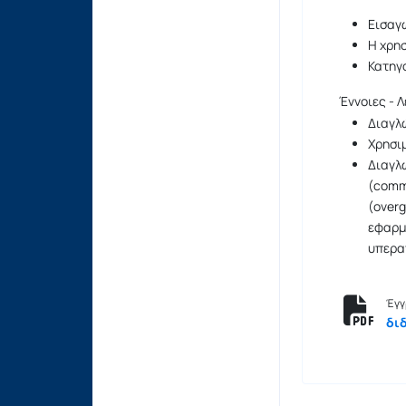
Εισαγ
Η χρη
Κατηγ
Έννοιες - Λ
Διαγλ
Χρησι
Διαγλω
(comm
(overg
εφαρμο
υπεραπ
Έγγ
διδ