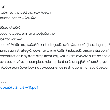
ωγή
σιμότητα της μελέτης των λαθών
οριοποίηση των λαθών
έξεις κλειδιά
ώσσα, διορθωτική ανατροφοδότηση
μότητα λαθών
σσικά/Λάθη παρεμβολής (interlingual), ενδογλωσσικά (intralingual),
unication strategy), συνεπαγωγικά λάθη (induced), υπεργενίκευση 
eneralization ή system simplification), λάθη κατ' αναλογία (false ana
γή του κανόνα (incomplete rule application), υπερβολική επεξεργασία
λούστευση (overlooking co-occurrence restrictions), υπερδιόρθωση 
ραφα
ασκαλία 2ης ξ γ-11.pdf