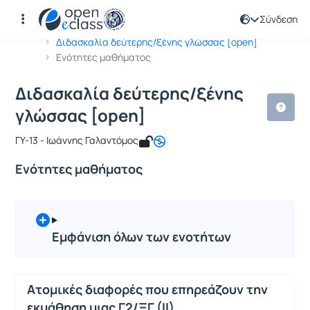
Σύνδεση
Μάθημα : Διδασκαλία δεύτερης/ξένη
Κωδικός : TMS151
Αρχική Σελίδα
Διδασκαλία δεύτερης/ξένης γλώσσας [open]
Ενότητες μαθήματος
Διδασκαλία δεύτερης/ξένης
γλώσσας [open]
ΓΥ-13 - Ιωάννης Γαλαντόμος
Ενότητες μαθήματος
Εμφάνιση όλων των ενοτήτων
Ατομικές διαφορές που επηρεάζουν την
εκμάθηση μιας Γ2/ΞΓ (ΙΙ)