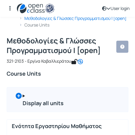
User login
Course : Μεθοδολογίες & Γλώσσες Πρ
Course code : ICSD128
Αρχική Σελίδα
Μεθοδολογίες & Γλώσσες Προγραμματισμού Ι [open]
Course Units
Μεθοδολογίες & Γλώσσες
Προγραμματισμού Ι [open]
321-2103 - Εργίνα Καβαλλιεράτου
Course Units
Display all units
Ενότητα Εργαστηρίου Μαθήματος