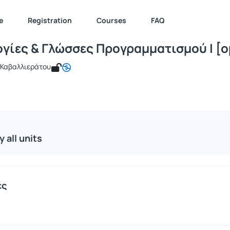
Μεθοδολογίες & Γλώσσες Προγραμματισ
e : ICSD128
Μεθοδολογίες & Γλώσσες Προγραμματισμού Ι [open]
Course U
e
Registration
Courses
FAQ
γίες & Γλώσσες Προγραμματισμού Ι [o
α Καβαλλιεράτου
y all units
ές