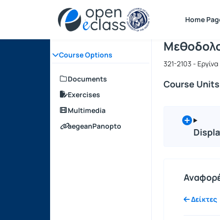
Course : 
Course cod
Αρχική Σελίδα
Home Pag
Μεθοδολο
Course Options
321-2103 - Εργίν
Documents
Course Units
Exercises
Multimedia
aegeanPanopto
Displa
Αναφορ
Δείκτες