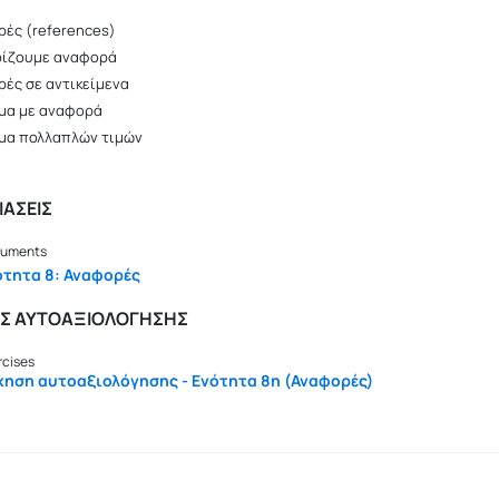
ές (references)
ρίζουμε αναφορά
ές σε αντικείμενα
μα με αναφορά
μα πολλαπλών τιμών
ΑΣΕΙΣ
uments
ότητα 8: Αναφορές
ΙΣ ΑΥΤΟΑΞΙΟΛΟΓΗΣΗΣ
rcises
κηση αυτοαξιολόγησης - Ενότητα 8η (Αναφορές)