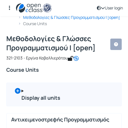
User login
Course : Μεθοδολογίες & Γλώσσες Πρ
Course code : ICSD128
Αρχική Σελίδα
Μεθοδολογίες & Γλώσσες Προγραμματισμού Ι [open]
Course Units
Μεθοδολογίες & Γλώσσες
Προγραμματισμού Ι [open]
321-2103 - Εργίνα Καβαλλιεράτου
Course Units
Display all units
Αντικειμενοστρεφής Προγραμματισμός